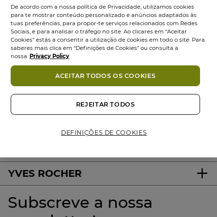
De acordo com a nossa política de Privacidade, utilizamos cookies
para te mostrar conteúdo personalizado e anúncios adaptados às
tuas preferências, para propor-te serviços relacionados com Redes
Sociais, e para analisar o tráfego no site. Ao clicares em “Aceitar
Cookies” estás a consentir a utilização de cookies em todo o site. Para
saberes mais clica em “Definições de Cookies” ou consulta a
nossa
Privacy Policy
ACEITAR TODOS OS COOKIES
100%
ativos
60 hectares
de
Produtos
vegetais
campos orgânicos
Eco-concebidos
REJEITAR TODOS
DEFINIÇÕES DE COOKIES
About us
YVES ROCHER
Subscreve a nossa