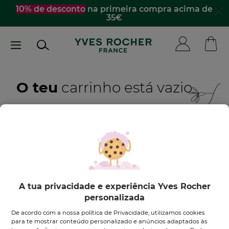
Passar
10% de desconto
na primeira compra acima de
35€
para
o
conteúdo
principal
O teu
carrinho está vazio
Quero inspirar-me
DESCOBRE OS NOSSOS PRODUTOS
A tua privacidade e experiência Yves Rocher
personalizada
De acordo com a nossa política de Privacidade, utilizamos cookies
para te mostrar conteúdo personalizado e anúncios adaptados às