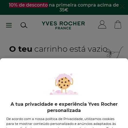
Passar
10% de desconto
na primeira compra acima de
35€
para
o
conteúdo
principal
O teu
carrinho está vazio
Quero inspirar-me
DESCOBRE OS NOSSOS PRODUTOS
A tua privacidade e experiência Yves Rocher
personalizada
De acordo com a nossa política de Privacidade, utilizamos cookies
para te mostrar conteúdo personalizado e anúncios adaptados às