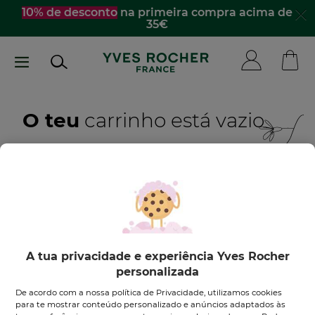
Passar
10% de desconto
na primeira compra acima de
35€
para
o
conteúdo
principal
O teu
carrinho está vazio
Quero inspirar-me
DESCOBRE OS NOSSOS PRODUTOS
A tua privacidade e experiência Yves Rocher
personalizada
De acordo com a nossa política de Privacidade, utilizamos cookies
para te mostrar conteúdo personalizado e anúncios adaptados às