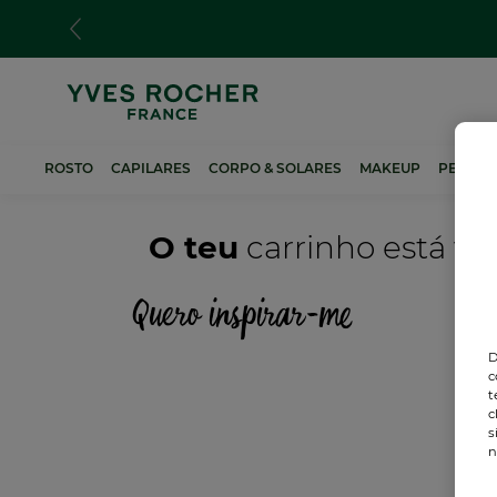
Passar
para
o
conteúdo
principal
ROSTO
CAPILARES
CORPO & SOLARES
MAKEUP
PERFUM
O teu
carrinho está va
Quero inspirar-me
D
c
t
c
s
n