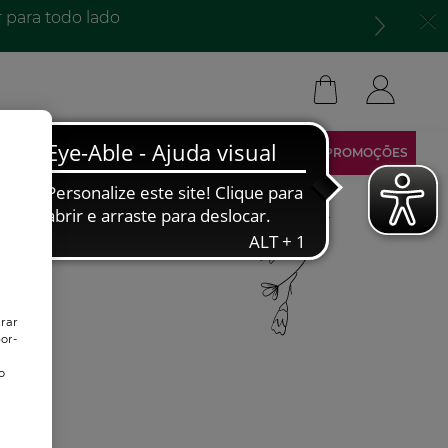
para todo lado​
ARCA
TORNA-TE AFILIADO
ÁREA RESERVADA
PROMOÇÕES
trar
or-
o
o