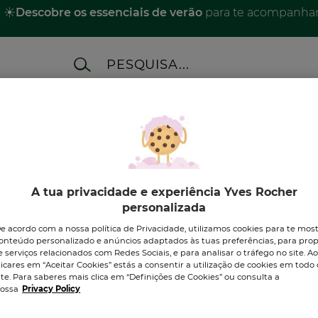
☀️
Descobre os essenciais de verão
para te acompanhar 
ES
MERCHANDISING
BEAUTY SETS
A M
zio
A tua privacidade e experiência Yves Rocher
personalizada
e acordo com a nossa política de Privacidade, utilizamos cookies para te mos
onteúdo personalizado e anúncios adaptados às tuas preferências, para prop
e serviços relacionados com Redes Sociais, e para analisar o tráfego no site. A
licares em “Aceitar Cookies” estás a consentir a utilização de cookies em todo 
DESCOBRE OS NOSSOS
ite. Para saberes mais clica em “Definições de Cookies” ou consulta a
PRODUTOS
ossa
Privacy Policy