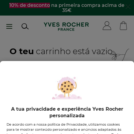
Passar
10% de desconto
na primeira compra acima de
35€
para
o
conteúdo
principal
O teu
carrinho está vazio
Quero inspirar-me
DESCOBRE OS NOSSOS PRODUTOS
A tua privacidade e experiência Yves Rocher
personalizada
De acordo com a nossa política de Privacidade, utilizamos cookies
para te mostrar conteúdo personalizado e anúncios adaptados às