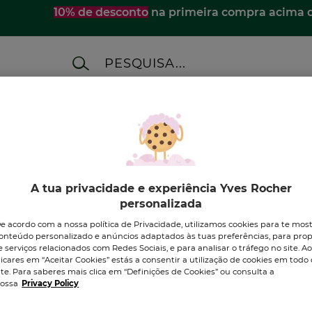
10% de desconto
na primeira compra acima 
ES
MERCHANDISING
BEAUTY SETS
A M
zio
A tua privacidade e experiência Yves Rocher
personalizada
e acordo com a nossa política de Privacidade, utilizamos cookies para te mos
onteúdo personalizado e anúncios adaptados às tuas preferências, para prop
e serviços relacionados com Redes Sociais, e para analisar o tráfego no site. A
licares em “Aceitar Cookies” estás a consentir a utilização de cookies em todo 
DESCOBRE OS NOSSOS
ite. Para saberes mais clica em “Definições de Cookies” ou consulta a
PRODUTOS
ossa
Privacy Policy