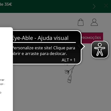
de 35€
ARCA
TORNA-TE AFILIADO
ÁREA RESERVADA
PROMOÇÕES
trar
or-
o
o