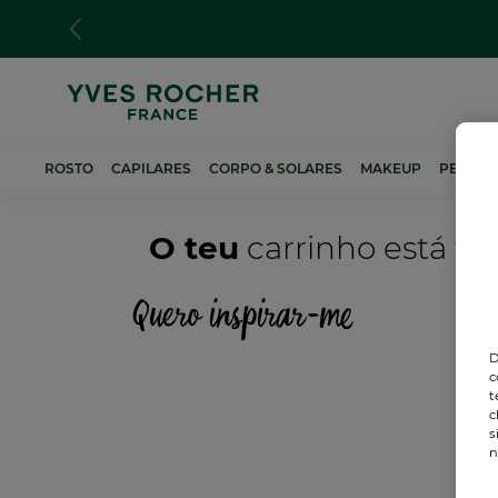
Passar
para
o
conteúdo
principal
ROSTO
CAPILARES
CORPO & SOLARES
MAKEUP
PERFUM
O teu
carrinho está va
Quero inspirar-me
D
c
t
c
s
n