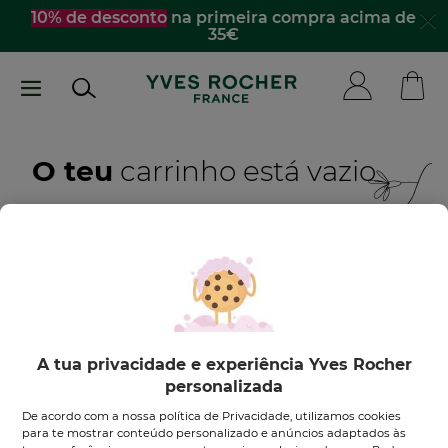
Passar
10% de desconto
na primeira compra acima de
35€
para
o
conteúdo
principal
O teu
carrinho está vazio
Quero inspirar-me
DESCOBRE OS NOSSOS PRODUTOS
A tua privacidade e experiência Yves Rocher
personalizada
De acordo com a nossa política de Privacidade, utilizamos cookies
para te mostrar conteúdo personalizado e anúncios adaptados às