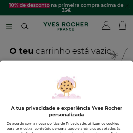
Passar
10% de desconto
na primeira compra acima de
35€
para
o
conteúdo
principal
O teu
carrinho está vazio
Quero inspirar-me
DESCOBRE OS NOSSOS PRODUTOS
A tua privacidade e experiência Yves Rocher
personalizada
De acordo com a nossa política de Privacidade, utilizamos cookies
para te mostrar conteúdo personalizado e anúncios adaptados às