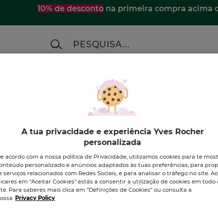
10% de desconto
na primeira compra acima 
ES
MERCHANDISING
BEAUTY SETS
A M
zio
A tua privacidade e experiência Yves Rocher
personalizada
e acordo com a nossa política de Privacidade, utilizamos cookies para te mos
onteúdo personalizado e anúncios adaptados às tuas preferências, para prop
e serviços relacionados com Redes Sociais, e para analisar o tráfego no site. A
licares em “Aceitar Cookies” estás a consentir a utilização de cookies em todo 
DESCOBRE OS NOSSOS
ite. Para saberes mais clica em “Definições de Cookies” ou consulta a
PRODUTOS
ossa
Privacy Policy