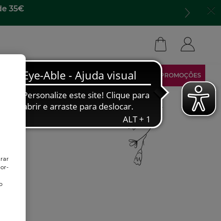
de 35€
ARCA
TORNA-TE AFILIADO
ÁREA RESERVADA
PROMOÇÕES
trar
or-
o
o