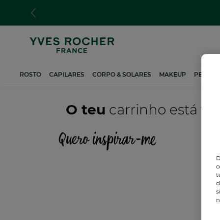
Passar
para
o
conteúdo
principal
ROSTO
CAPILARES
CORPO & SOLARES
MAKEUP
PERFUM
O teu
carrinho está va
Quero inspirar-me
D
c
t
c
s
n