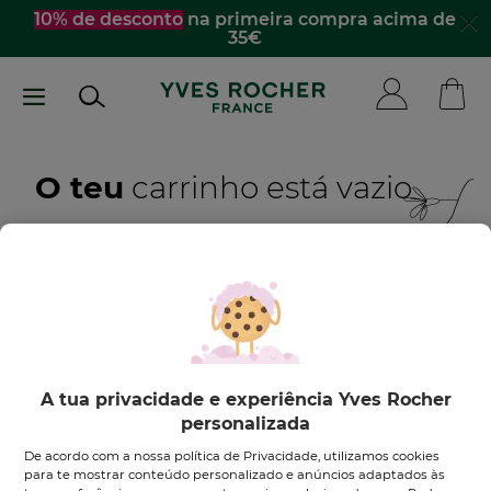
Passar
10% de desconto
na primeira compra acima de
35€
para
o
conteúdo
principal
O teu
carrinho está vazio
Quero inspirar-me
DESCOBRE OS NOSSOS PRODUTOS
A tua privacidade e experiência Yves Rocher
personalizada
De acordo com a nossa política de Privacidade, utilizamos cookies
para te mostrar conteúdo personalizado e anúncios adaptados às