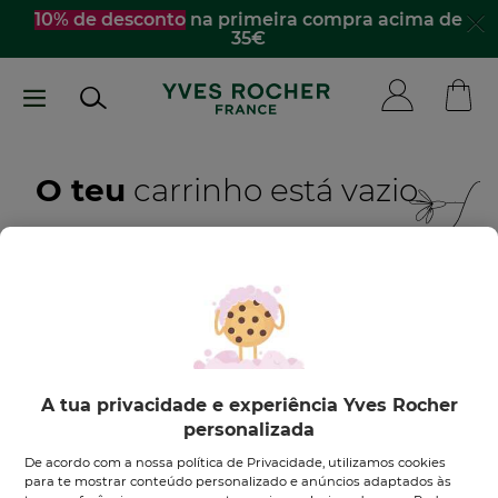
Passar
10% de desconto
na primeira compra acima de
35€
para
o
conteúdo
principal
O teu
carrinho está vazio
Quero inspirar-me
DESCOBRE OS NOSSOS PRODUTOS
A tua privacidade e experiência Yves Rocher
personalizada
De acordo com a nossa política de Privacidade, utilizamos cookies
para te mostrar conteúdo personalizado e anúncios adaptados às