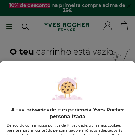
Passar
10% de desconto
na primeira compra acima de
35€
para
o
conteúdo
principal
O teu
carrinho está vazio
Quero inspirar-me
DESCOBRE OS NOSSOS PRODUTOS
A tua privacidade e experiência Yves Rocher
personalizada
De acordo com a nossa política de Privacidade, utilizamos cookies
para te mostrar conteúdo personalizado e anúncios adaptados às