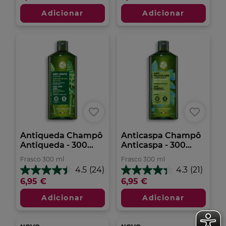
5
estrelas.
estrelas.
Adicionar
Adicionar
25
40
análises
análises
Antiqueda Champô
Anticaspa Champô
Antiqueda - 300...
Anticaspa - 300...
Frasco
300
ml
Frasco
300
ml
4.5
(24)
4.3
(21)
4.5
4.3
6,95 €
6,95 €
em
em
5
5
Adicionar
Adicionar
estrelas.
estrelas.
24
21
análises
análises