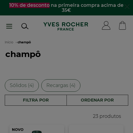
Passar
10% de desconto
na primeira compra acima de
35€
para
o
conteúdo
principal
Navegação
Início
champô
champô
estrutural
Sólidos (4)
Recargas (4)
FILTRA POR
ORDENAR POR
23 produtos
NOVO