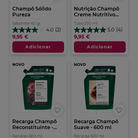
Champô Sólido
Nutrição Champô
Pureza
Creme Nutritivo...
Sabonete
60
gr
Tubo
250
ml
4.0
(2)
5.0
(4)
4.0
5.0
9,95 €
9,95 €
em
em
5
5
Adicionar
Adicionar
estrelas.
estrelas.
2
4
análises
análises
NOVO
NOVO
Recarga Champô
Recarga Champô
Reconstituinte -...
Suave - 600 ml
Recarga
600
ml
Recarga
600
ml