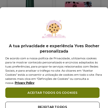
Pureza Champô
Champô Sólido
A tua privacidade e experiência Yves Rocher
Seco
Brilho
Desintoxicante...
personalizada
Sabonete
60
g
Aerossol
150
ml
4.6
(8)
De acordo com a nossa política de Privacidade, utilizamos cookies
4.6
5.0
(1)
para te mostrar conteúdo personalizado e anúncios adaptados às
em
5.0
tuas preferências, para propor-te serviços relacionados com Redes
14,95 €
9,95 €
5
em
Sociais, e para analisar o tráfego no site. Ao clicares em “Aceitar
estrelas.
5
Cookies” estás a consentir a utilização de cookies em todo o site. Para
Adicionar
Adicionar
8
estrelas.
saberes mais clica em “Definições de Cookies” ou consulta a
análises
1
nossa
Privacy Policy
análise
ACEITAR TODOS OS COOKIES
REJEITAR TODOS