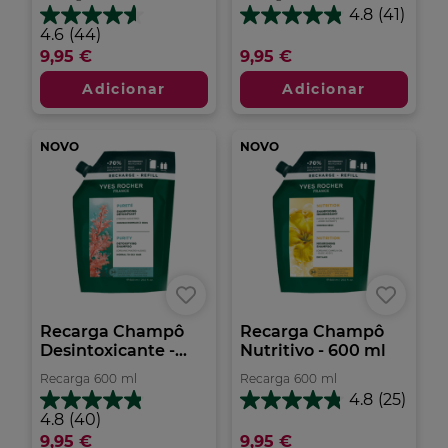
4.8
(41)
4.8
4.6
4.6
(44)
em
em
9,95 €
9,95 €
5
5
estrelas.
estrelas.
Adicionar
Adicionar
41
44
análises
análises
NOVO
NOVO
Recarga Champô
Recarga Champô
Desintoxicante -...
Nutritivo - 600 ml
Recarga
600
ml
Recarga
600
ml
4.8
(25)
4.8
4.8
4.8
(40)
em
em
9,95 €
9,95 €
5