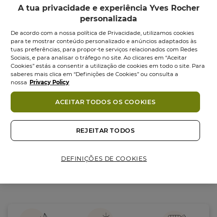
A tua privacidade e experiência Yves Rocher
personalizada
De acordo com a nossa política de Privacidade, utilizamos cookies
para te mostrar conteúdo personalizado e anúncios adaptados às
tuas preferências, para propor-te serviços relacionados com Redes
Sociais, e para analisar o tráfego no site. Ao clicares em “Aceitar
Volume Champô
Cookies” estás a consentir a utilização de cookies em todo o site. Para
Texturizante
saberes mais clica em “Definições de Cookies” ou consulta a
Volume...
nossa
Privacy Policy
Frasco
300
ml
ACEITAR TODOS OS COOKIES
0.0
(0)
0.0
5,95 €
em
5
REJEITAR TODOS
Adicionar
estrelas.
DEFINIÇÕES DE COOKIES