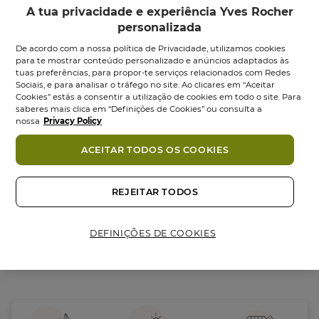
A tua privacidade e experiência Yves Rocher
personalizada
De acordo com a nossa política de Privacidade, utilizamos cookies
para te mostrar conteúdo personalizado e anúncios adaptados às
tuas preferências, para propor-te serviços relacionados com Redes
Sociais, e para analisar o tráfego no site. Ao clicares em “Aceitar
Volume Champô
Cookies” estás a consentir a utilização de cookies em todo o site. Para
Texturizante
saberes mais clica em “Definições de Cookies” ou consulta a
Volume...
nossa
Privacy Policy
Frasco
300
ml
ACEITAR TODOS OS COOKIES
0.0
(0)
0.0
5,95 €
em
5
REJEITAR TODOS
Adicionar
estrelas.
DEFINIÇÕES DE COOKIES