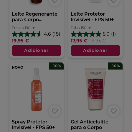
Leite Regenerante
Leite Protetor
para Corpo...
Invisível - FPS 50+
Frasco
190
ml
Tubo
150
ml
4.6
(18)
5.0
(1)
4.6
5.0
19,95 €
17,95 €
19,95 €
em
em
5
5
Adicionar
Adicionar
estrelas.
estrelas.
18
1
análises
análise
-10%
-10%
NOVO
Spray Protetor
Gel Anticelulite
Invisível - FPS 50+
para o Corpo