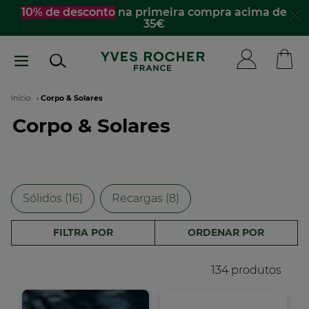
Passar
ompra acima de
☀️
Descobre os essenciais de ve
acompanhar para todo la
para
o
conteúdo
principal
Navegação
Início
Corpo & Solares
Corpo & Solares
estrutural
Sólidos (16)
Recargas (8)
FILTRA POR
ORDENAR POR
134 produtos