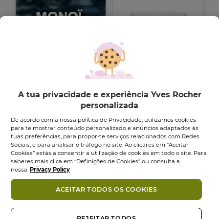
Manteiga
Reparadora para o
A tua privacidade e experiência Yves Rocher
Corpo
personalizada
Boião
250
ml
De acordo com a nossa política de Privacidade, utilizamos cookies
para te mostrar conteúdo personalizado e anúncios adaptados às
4.6
4.6
(984)
tuas preferências, para propor-te serviços relacionados com Redes
em
Sociais, e para analisar o tráfego no site. Ao clicares em “Aceitar
24,95 €
5
Cookies” estás a consentir a utilização de cookies em todo o site. Para
saberes mais clica em “Definições de Cookies” ou consulta a
estrelas.
Adicionar
nossa
Privacy Policy
984
análises
ACEITAR TODOS OS COOKIES
-33%
REJEITAR TODOS