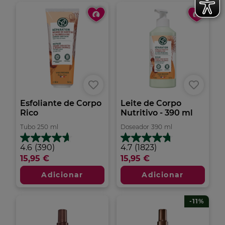
análises
análises
Esfoliante de Corpo
Leite de Corpo
Rico
Nutritivo - 390 ml
Tubo
250
ml
Doseador
390
ml
4.6
4.7
4.6
(390)
4.7
(1823)
em
em
15,95 €
15,95 €
5
5
estrelas.
estrelas.
Adicionar
Adicionar
390
1823
análises
análises
-11%