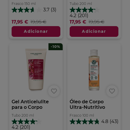
Frasco
150
ml
Tubo
200
ml
3.7
(3)
3.7
4.2
4.2
(201)
em
em
17,95 €
19,95 €
17,95 €
19,95 €
5
5
estrelas.
estrelas.
Adicionar
Adicionar
3
201
análises
análises
-10%
Gel Anticelulite
Óleo de Corpo
para o Corpo
Ultra-Nutritivo
Tubo
200
ml
Frasco
100
ml
4.8
(43)
4.8
4.2
4.2
(201)
em