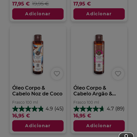
em
17,95 €
19,95 €
17,95 €
5
5
estrelas.
estrelas.
Adicionar
Adicionar
43
201
análises
análises
Óleo Corpo &
Óleo Corpo &
Cabelo Noz de Coco
Cabelo Argão &...
Frasco
100
ml
Frasco
100
ml
4.9
(45)
4.7
(89)
4.9
4.7
16,95 €
16,95 €
em
em
5
5
Adicionar
Adicionar
estrelas.
estrelas.
45
89