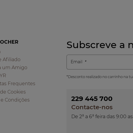
Subscreve a n
ROCHER
a
e Afiliado
Email
a um Amigo
 YR
*Desconto realizado no carrinho na t
tas Frequentes
a de Cookies
229 445 700
 e Condições
Contacte-nos
a
a
De 2
a 6
feira das 9:00 as