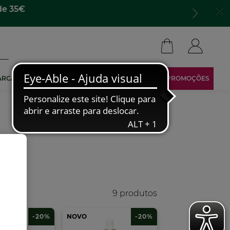
de 35€
ARCA
TORNA-TE AFILIADO
ÁREA RESERVADA
PROMOÇÕES
9 produtos
-20%
NOVO
-20%