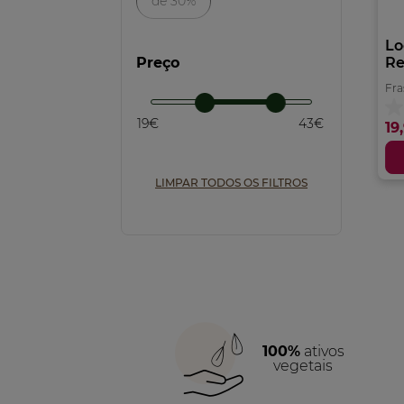
de 30%
Pele Seca (1)
Lo
Preço
Re
Preencher (1)
Fra
0.
19€
43€
19
e
5
es
LIMPAR TODOS OS FILTROS
100%
ativos
vegetais