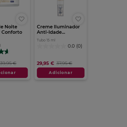
e Noite
Creme Iluminador
 Conforto
Anti-Idade...
Tubo
15
ml
l
0.0
(0)
0.0
em
5
39,95 €
29,95 €
37,95 €
estrelas.
icionar
Adicionar