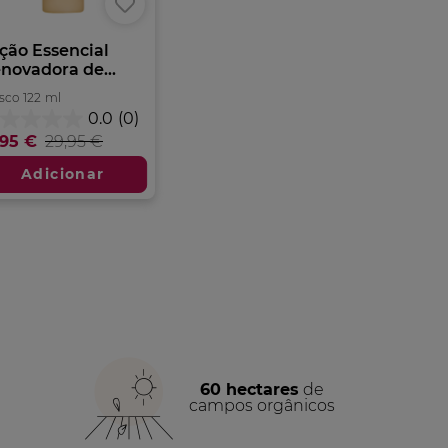
ção Essencial
novadora de...
sco
122
ml
0.0
(0)
0
,95 €
29,95 €
m
Adicionar
trelas.
60 hectares
de
campos orgânicos