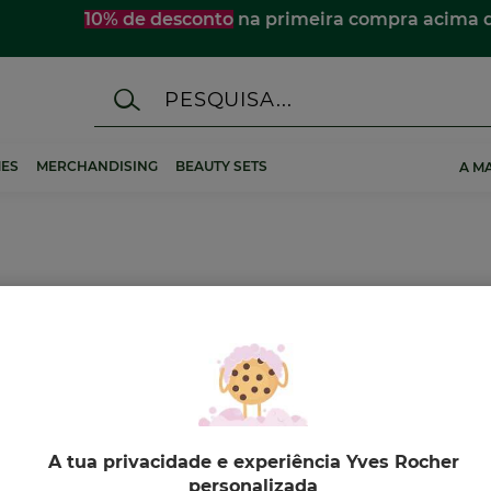
10% de desconto
na primeira compra acima 
ES
MERCHANDISING
BEAUTY SETS
A M
A tua privacidade e experiência Yves Rocher
VO
-18%
NOVO
-20%
NOVO
personalizada