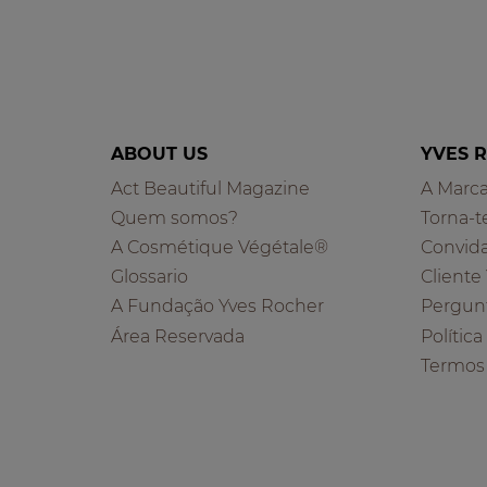
ABOUT US
YVES 
Act Beautiful Magazine
A Marc
Quem somos?
Torna-t
A Cosmétique Végétale®
Convid
Glossario
Cliente
A Fundação Yves Rocher
Pergun
Área Reservada
Polític
Termos