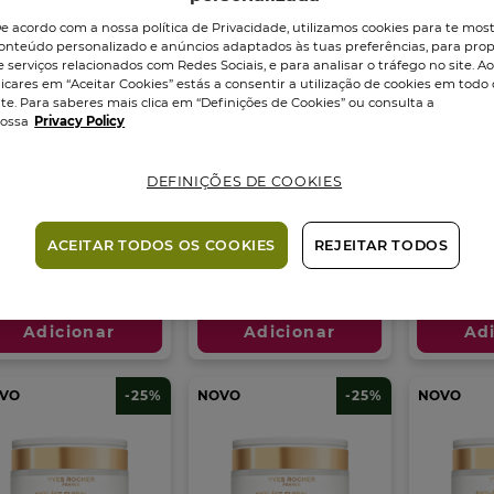
e acordo com a nossa política de Privacidade, utilizamos cookies para te mos
onteúdo personalizado e anúncios adaptados às tuas preferências, para prop
e serviços relacionados com Redes Sociais, e para analisar o tráfego no site. A
licares em “Aceitar Cookies” estás a consentir a utilização de cookies em todo 
ite. Para saberes mais clica em “Definições de Cookies” ou consulta a
ossa
Privacy Policy
cro-Sérum
Concentrado
Grande 
DEFINIÇÕES DE COOKIES
minosidade
Bifásico
Regenera
soluta...
Recuperador...
Boião
75
m
ACEITAR TODOS OS COOKIES
REJEITAR TODOS
sco
30
ml
Frasco
30
ml
4.8
5.0
(1)
5.0
(1)
4.8
(917)
0
5.0
em
,95 €
52,95 €
39,95 €
49,95 €
39,95 €
m
em
5
5
estrelas.
Adicionar
Adicionar
Ad
trelas.
estrelas.
917
1
análises
álise
análise
VO
-25%
NOVO
-25%
NOVO