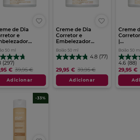
eme de Dia
Creme de Dia
Creme d
rretor e
Corretor e
Corretor
belezador...
Embelezador...
|...
ão
50
ml
Boião
50
ml
Boião
50
m
4.8
(77)
4.8
8
4.6
8
(297)
4.6
(88)
em
m
em
,95 €
39,95 €
29,95 €
39,95 €
29,95 €
5
5
estrelas.
trelas.
estrelas.
Adicionar
Adicionar
Ad
77
7
88
análises
álises
análises
-33%