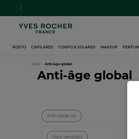
Passar
para
o
conteúdo
principal
ROSTO
CAPILARES
CORPO & SOLARES
MAKEUP
PERFUM
Navegação
Início
Anti-âge global
Anti-âge global
estrutural
Anti-Idade (4)
NO
Mais vendidos