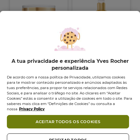
Grande Cuidado
Micro-Sérum
Regenerante Dia /...
Luminosidade
A tua privacidade e experiência Yves Rocher
Absoluta...
personalizada
Boião
75
ml
Frasco
30
ml
De acordo com a nossa política de Privacidade, utilizamos cookies
4.8
5.0
(1)
4.8
(920)
para te mostrar conteúdo personalizado e anúncios adaptados às
5.0
em
39,95 €
49,95 €
42,95 €
52,95 €
tuas preferências, para propor-te serviços relacionados com Redes
em
5
Sociais, e para analisar o tráfego no site. Ao clicares em “Aceitar
5
estrelas.
Adicionar
Adicionar
Cookies” estás a consentir a utilização de cookies em todo o site. Para
estrelas.
920
saberes mais clica em “Definições de Cookies” ou consulta a
1
análises
nossa
Privacy Policy
análise
-25%
-20%
NOVO
NOVO
ACEITAR TODOS OS COOKIES