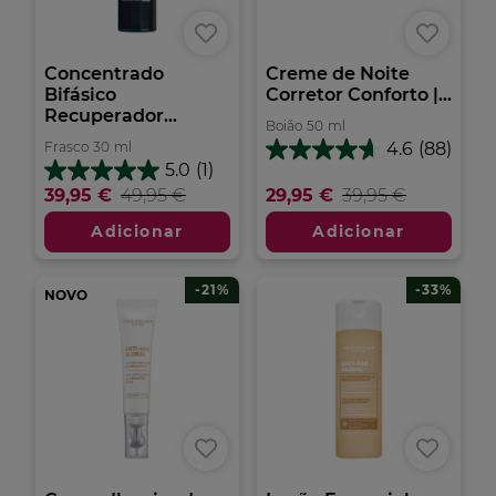
Concentrado
Creme de Noite
Bifásico
Corretor Conforto |...
Recuperador...
Boião
50
ml
Frasco
30
ml
4.6
(88)
4.6
5.0
(1)
em
5.0
39,95 €
49,95 €
29,95 €
39,95 €
5
em
estrelas.
5
Adicionar
Adicionar
88
estrelas.
análises
1
análise
-21%
-33%
NOVO