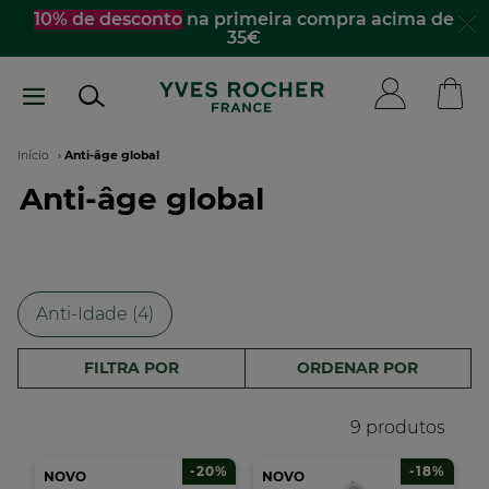
Passar
10% de desconto
na primeira compra acima de
35€
para
o
conteúdo
principal
Navegação
Início
Anti-âge global
Anti-âge global
estrutural
Anti-Idade (4)
FILTRA POR
ORDENAR POR
9 produtos
-20%
-18%
NOVO
NOVO