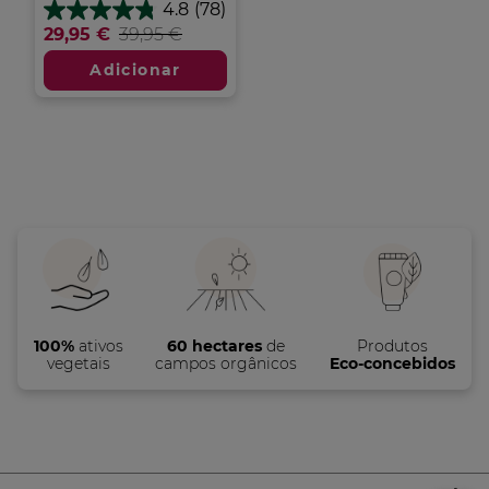
4.8
(78)
4.8
29,95 €
39,95 €
em
5
Adicionar
estrelas.
78
análises
100%
ativos
60 hectares
de
Produtos
vegetais
campos orgânicos
Eco-concebidos