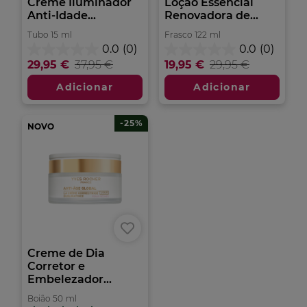
Creme Iluminador
Loção Essencial
Anti-Idade...
Renovadora de...
Tubo
15
ml
Frasco
122
ml
0.0
(0)
0.0
(0)
0.0
0.0
29,95 €
37,95 €
19,95 €
29,95 €
em
em
5
5
Adicionar
Adicionar
estrelas.
estrelas.
-25%
NOVO
Creme de Dia
Corretor e
Embelezador...
Boião
50
ml