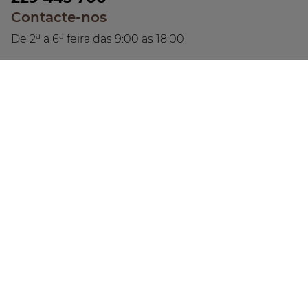
Contacte-nos
a
a
De 2
a 6
feira das 9:00 as 18:00
Pagamentos
Segue-nos!!
Privacidade
Cookies
Livro de Reclamações Electrónico
Acessibilidade
Footer
®2020 MARCA REGISTADA PELA YVES ROCHER
submenu