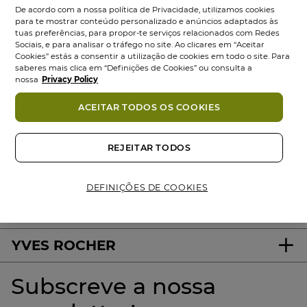
De acordo com a nossa política de Privacidade, utilizamos cookies
para te mostrar conteúdo personalizado e anúncios adaptados às
tuas preferências, para propor-te serviços relacionados com Redes
Sociais, e para analisar o tráfego no site. Ao clicares em “Aceitar
Cookies” estás a consentir a utilização de cookies em todo o site. Para
saberes mais clica em “Definições de Cookies” ou consulta a
nossa
Privacy Policy
ACEITAR TODOS OS COOKIES
100%
ativos
60 hectares
de
Produtos
vegetais
campos orgânicos
Eco-concebidos
REJEITAR TODOS
DEFINIÇÕES DE COOKIES
About us
YVES ROCHER
Subscreve a nossa