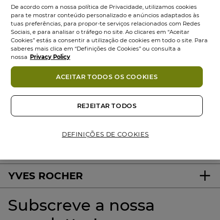
De acordo com a nossa política de Privacidade, utilizamos cookies
para te mostrar conteúdo personalizado e anúncios adaptados às
tuas preferências, para propor-te serviços relacionados com Redes
Sociais, e para analisar o tráfego no site. Ao clicares em “Aceitar
Cookies” estás a consentir a utilização de cookies em todo o site. Para
saberes mais clica em “Definições de Cookies” ou consulta a
nossa
Privacy Policy
ACEITAR TODOS OS COOKIES
100%
ativos
60 hectares
de
Produtos
vegetais
campos orgânicos
Eco-concebidos
REJEITAR TODOS
DEFINIÇÕES DE COOKIES
About us
YVES ROCHER
Subscreve a nossa