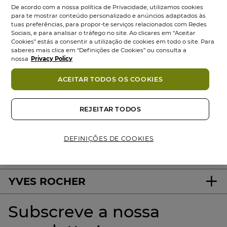
De acordo com a nossa política de Privacidade, utilizamos cookies
para te mostrar conteúdo personalizado e anúncios adaptados às
tuas preferências, para propor-te serviços relacionados com Redes
Sociais, e para analisar o tráfego no site. Ao clicares em “Aceitar
Cookies” estás a consentir a utilização de cookies em todo o site. Para
saberes mais clica em “Definições de Cookies” ou consulta a
nossa
Privacy Policy
ACEITAR TODOS OS COOKIES
100%
ativos
60 hectares
de
Produtos
vegetais
campos orgânicos
Eco-concebidos
REJEITAR TODOS
DEFINIÇÕES DE COOKIES
About us
YVES ROCHER
Subscreve a nossa