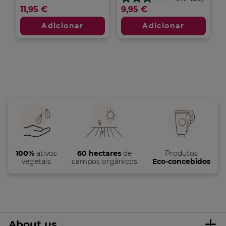
em
3.0
11,95 €
9,95 €
5
em
estrelas.
5
Adicionar
Adicionar
5
estrelas.
análises
25
análises
100%
ativos
60 hectares
de
Produtos
vegetais
campos orgânicos
Eco-concebidos
About us