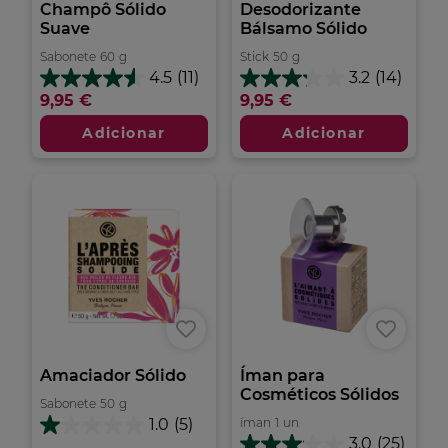
Champô Sólido
Desodorizante
Suave
Bálsamo Sólido
Sabonete
60
g
Stick
50
g
4.5
(11)
3.2
(14)
4.5
3.2
9,95 €
9,95 €
em
em
5
5
Adicionar
Adicionar
estrelas.
estrelas.
11
14
análises
análises
Amaciador Sólido
Íman para
Cosméticos Sólidos
Sabonete
50
g
íman
1
un
1.0
(5)
1.0
3.0
(25)