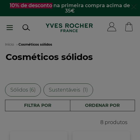
Passar
 de desconto
na primeira compra acima de
☀️
De
35€
para
o
conteúdo
principal
Navegação
Início
Cosméticos sólidos
Cosméticos sólidos
estrutural
Sólidos (6)
Sustentáveis​ ​ (1)
FILTRA POR
ORDENAR POR
8 produtos