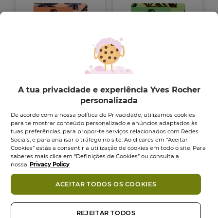
Champô Sólido
Champô Sólido
A tua privacidade e experiência Yves Rocher
Nutrição
Pureza
personalizada
Sabonete
60
g
Sabonete
60
gr
De acordo com a nossa política de Privacidade, utilizamos cookies
4.6
(20)
4.0
(2)
4.6
4.0
para te mostrar conteúdo personalizado e anúncios adaptados às
9,95 €
9,95 €
em
em
tuas preferências, para propor-te serviços relacionados com Redes
5
5
Sociais, e para analisar o tráfego no site. Ao clicares em “Aceitar
Adicionar
Adicionar
estrelas.
estrelas.
Cookies” estás a consentir a utilização de cookies em todo o site. Para
20
2
saberes mais clica em “Definições de Cookies” ou consulta a
análises
análises
nossa
Privacy Policy
ACEITAR TODOS OS COOKIES
REJEITAR TODOS