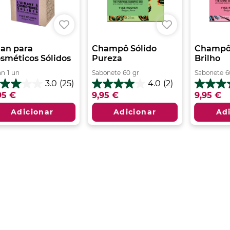
an para
Champô Sólido
Champô 
sméticos Sólidos
Pureza
Brilho
an
1
un
Sabonete
60
gr
Sabonete
6
3.0
(25)
4.0
(2)
0
4.0
4.6
95 €
9,95 €
9,95 €
m
em
em
5
5
Adicionar
Adicionar
Ad
trelas.
estrelas.
estrelas.
2
8
álises
análises
análises