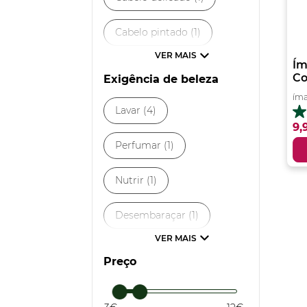
Cabelo pintado (1)
Ím
Cabelo seco (1)
Co
Exigência de beleza
ím
Lavar (4)
3.
9,
e
5
Perfumar (1)
es
25
an
Nutrir (1)
Desembaraçar (1)
Todos tipos de Cabelo
Preço
(1)
Dar Brilho (1)