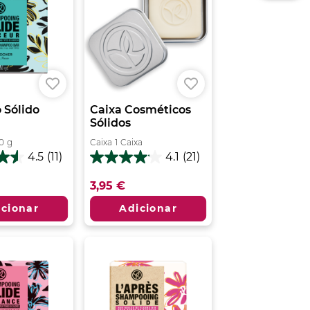
Sólido
Caixa Cosméticos
Sólidos
0
g
Caixa
1
Caixa
4.5
(11)
4.1
(21)
4.1
em
3,95 €
5
estrelas.
icionar
Adicionar
21
análises