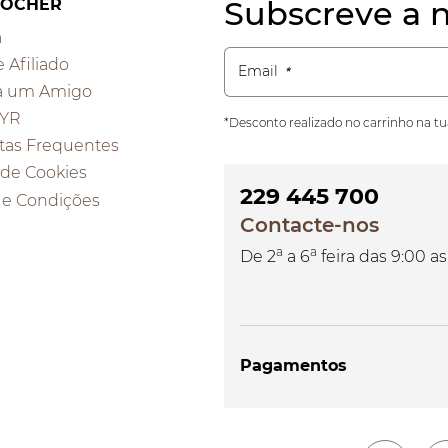
Subscreve a n
ROCHER
a
e Afiliado
Email
a um Amigo
 YR
*Desconto realizado no carrinho na t
tas Frequentes
a de Cookies
229 445 700
 e Condições
Contacte-nos
a
a
De 2
a 6
feira das 9:00 as
Pagamentos