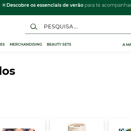
☀️
Descobre os essenciais de verão
para te acompanhar 
ES
MERCHANDISING
BEAUTY SETS
A M
dos