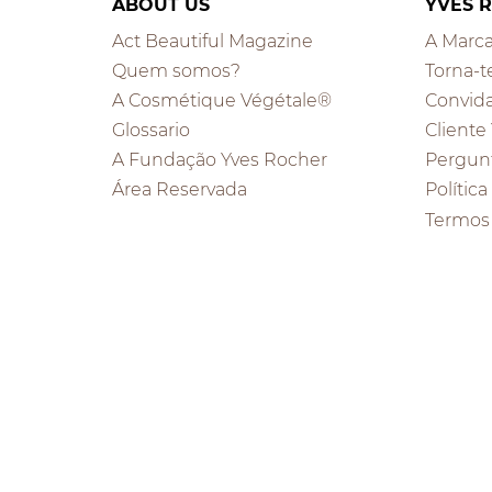
ABOUT US
YVES 
Act Beautiful Magazine
A Marc
Quem somos?
Torna-t
A Cosmétique Végétale®
Convid
Glossario
Cliente
A Fundação Yves Rocher
Pergun
Área Reservada
Polític
Termos