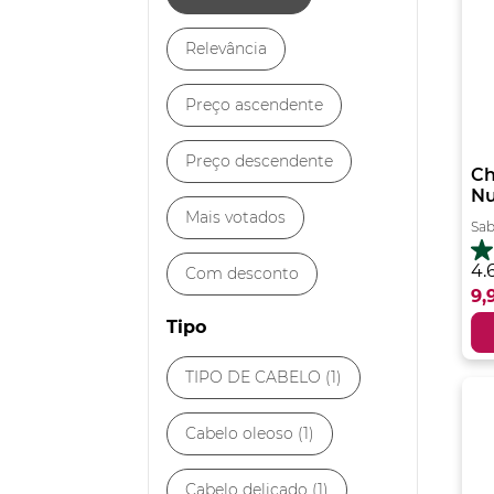
Relevância
Preço ascendente
Preço descendente
Ch
Nu
Mais votados
Sab
4.
4.
Com desconto
e
9,
5
Tipo
es
20
an
TIPO DE CABELO (1)
Cabelo oleoso (1)
Cabelo delicado (1)