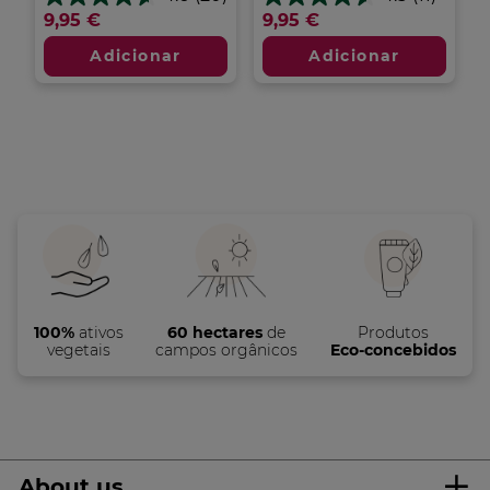
4.6
4.5
9,95 €
9,95 €
em
em
5
5
Adicionar
Adicionar
estrelas.
estrelas.
20
11
análises
análises
100%
ativos
60 hectares
de
Produtos
vegetais
campos orgânicos
Eco-concebidos
About us