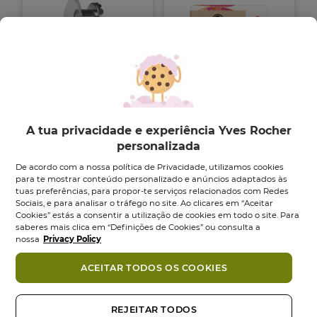
Íman para
Amaciador Sólido
A tua privacidade e experiência Yves Rocher
Cosméticos Sólidos
Sabonete
50
g
personalizada
íman
1
un
1.0
(5)
1.0
De acordo com a nossa política de Privacidade, utilizamos cookies
3.0
(25)
em
3.0
para te mostrar conteúdo personalizado e anúncios adaptados às
9,95 €
11,95 €
5
em
tuas preferências, para propor-te serviços relacionados com Redes
estrelas.
5
Sociais, e para analisar o tráfego no site. Ao clicares em “Aceitar
Adicionar
Adicionar
5
estrelas.
Cookies” estás a consentir a utilização de cookies em todo o site. Para
análises
25
saberes mais clica em “Definições de Cookies” ou consulta a
análises
nossa
Privacy Policy
ACEITAR TODOS OS COOKIES
REJEITAR TODOS