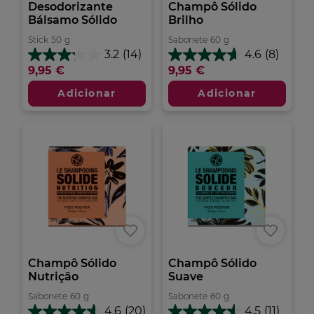
Desodorizante
Champô Sólido
Bálsamo Sólido
Brilho
Stick
50
g
Sabonete
60
g
3.2
(14)
4.6
(8)
3.2
4.6
9,95 €
9,95 €
em
em
5
5
Adicionar
Adicionar
estrelas.
estrelas.
14
8
análises
análises
Champô Sólido
Champô Sólido
Nutrição
Suave
Sabonete
60
g
Sabonete
60
g
4.6
(20)
4.5
(11)