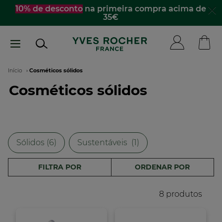
Passar
10% de desconto
na primeira compra acima de
35€
para
o
conteúdo
principal
Navegação
Início
Cosméticos sólidos
Cosméticos sólidos
estrutural
Sólidos (6)
Sustentáveis​ ​ (1)
FILTRA POR
ORDENAR POR
8 produtos