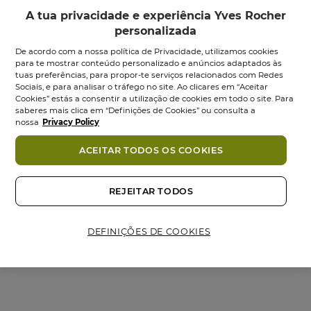
A tua privacidade e experiência Yves Rocher
personalizada
De acordo com a nossa política de Privacidade, utilizamos cookies
para te mostrar conteúdo personalizado e anúncios adaptados às
tuas preferências, para propor-te serviços relacionados com Redes
Sociais, e para analisar o tráfego no site. Ao clicares em “Aceitar
Cookies” estás a consentir a utilização de cookies em todo o site. Para
saberes mais clica em “Definições de Cookies” ou consulta a
Gel Duche Corpo &
Eau de Toilette
nossa
Privacy Policy
Cabelo Granit...
Granit Bleu - 100ml
ACEITAR TODOS OS COOKIES
Tubo
100
ml
Vaporizador
100
ml
4.8
4.7
4.8
(131)
4.7
(442)
em
em
REJEITAR TODOS
7,95 €
12,95 €
24,95 €
44,95 €
5
5
estrelas.
estrelas.
Adicionar
Adicionar
131
442
DEFINIÇÕES DE COOKIES
análises
análises