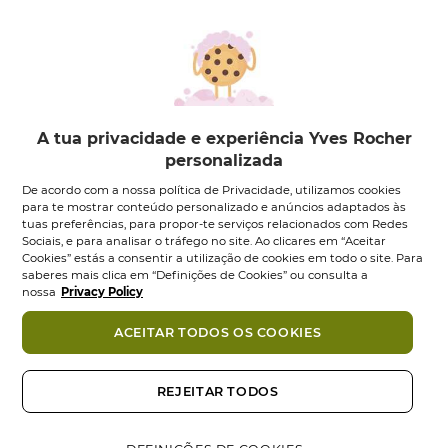
A tua privacidade e experiência Yves Rocher
personalizada
Pur Bleuet
Pur Bleuet
De acordo com a nossa política de Privacidade, utilizamos cookies
Desmaquilhante
Desmaquilhante
para te mostrar conteúdo personalizado e anúncios adaptados às
Express...
Express...
tuas preferências, para propor-te serviços relacionados com Redes
Frasco
200
ml
Conjunto
1
un
Sociais, e para analisar o tráfego no site. Ao clicares em “Aceitar
Cookies” estás a consentir a utilização de cookies em todo o site. Para
0.0
(0)
0.0
(0)
0.0
0.0
saberes mais clica em “Definições de Cookies” ou consulta a
10,95 €
8,95 €
13,90 €
em
em
nossa
Privacy Policy
5
5
Adicionar
Adicionar
estrelas.
estrelas.
ACEITAR TODOS OS COOKIES
REJEITAR TODOS