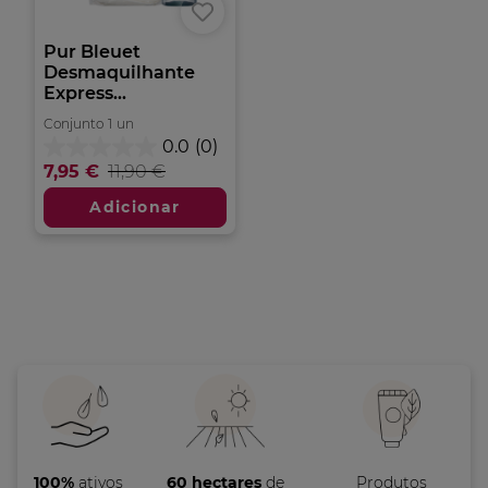
Pur Bleuet
Desmaquilhante
Express...
Conjunto
1
un
0.0
(0)
0.0
7,95 €
11,90 €
em
5
Adicionar
estrelas.
100%
ativos
60 hectares
de
Produtos