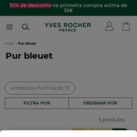
Passar
10% de desconto
na primeira compra acima de
35€
para
o
conteúdo
principal
Navegação
Início
Pur bleuet
Pur bleuet
estrutural
Limpeza e Purificação (1)
FILTRA POR
ORDENAR POR
5 produtos
-35%