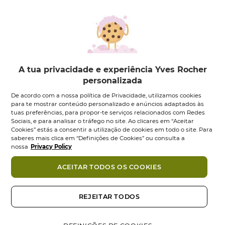
A tua privacidade e experiência Yves Rocher
personalizada
Pur Bleuet
Pur Bleuet
De acordo com a nossa política de Privacidade, utilizamos cookies
Desmaquilhante
Desmaquilhante
para te mostrar conteúdo personalizado e anúncios adaptados às
Express...
Express...
tuas preferências, para propor-te serviços relacionados com Redes
Frasco
200
ml
Conjunto
1
un
Sociais, e para analisar o tráfego no site. Ao clicares em “Aceitar
Cookies” estás a consentir a utilização de cookies em todo o site. Para
0.0
(0)
0.0
(0)
0.0
0.0
saberes mais clica em “Definições de Cookies” ou consulta a
10,95 €
8,95 €
13,90 €
em
em
nossa
Privacy Policy
5
5
Adicionar
Adicionar
estrelas.
estrelas.
ACEITAR TODOS OS COOKIES
-33%
REJEITAR TODOS