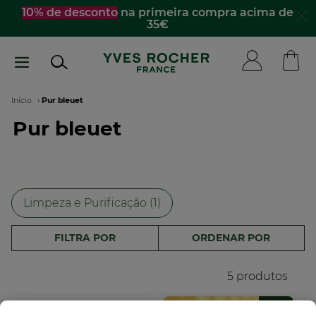
Passar
10% de desconto
na primeira compra acima de
35€
para
o
conteúdo
principal
Navegação
Início
Pur bleuet
Pur bleuet
estrutural
Limpeza e Purificação (1)
FILTRA POR
ORDENAR POR
5 produtos
-35%