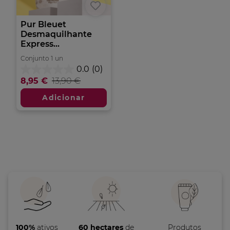
Pur Bleuet
Desmaquilhante
Express...
Conjunto
1
un
0.0
(0)
0.0
8,95 €
13,90 €
em
5
Adicionar
estrelas.
100%
ativos
60 hectares
de
Produtos