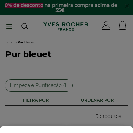
Passar
☀️
Descobre os essenciais de verão
para te
acompanhar para todo lado​
para
o
conteúdo
principal
Navegação
Início
Pur bleuet
Pur bleuet
estrutural
Limpeza e Purificação (1)
FILTRA POR
ORDENAR POR
5 produtos