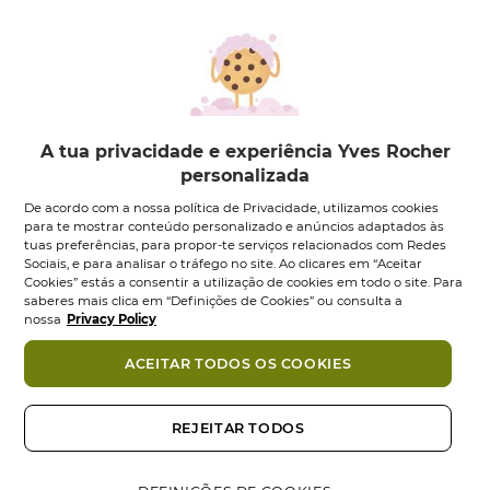
A tua privacidade e experiência Yves Rocher
personalizada
Pur Bleuet
Pur Bleuet
De acordo com a nossa política de Privacidade, utilizamos cookies
Desmaquilhante
Desmaquilhante
para te mostrar conteúdo personalizado e anúncios adaptados às
Suave...
Express...
tuas preferências, para propor-te serviços relacionados com Redes
Frasco
100
ml
Frasco
200
ml
Sociais, e para analisar o tráfego no site. Ao clicares em “Aceitar
Cookies” estás a consentir a utilização de cookies em todo o site. Para
0.0
(0)
0.0
(0)
0.0
0.0
saberes mais clica em “Definições de Cookies” ou consulta a
8,95 €
10,95 €
em
em
nossa
Privacy Policy
5
5
Adicionar
Adicionar
estrelas.
estrelas.
ACEITAR TODOS OS COOKIES
-33%
REJEITAR TODOS