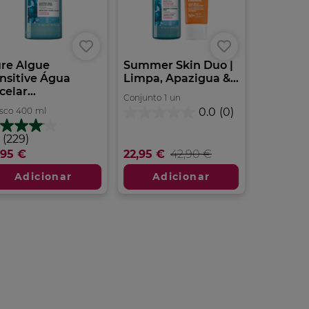
re Algue
Summer Skin Duo |
nsitive Água
Limpa, Apazigua &...
celar...
Conjunto
1
un
sco
400
ml
0.0
(0)
0.0
em
(229)
5
m
,95 €
22,95 €
42,90 €
estrelas.
trelas.
Adicionar
Adicionar
9
álises