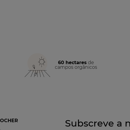
60 hectares
de
campos orgânicos
Subscreve a n
ROCHER
a