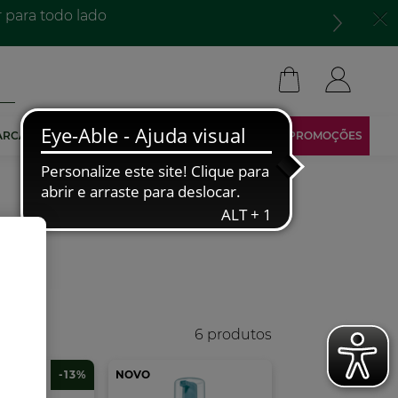
para todo lado​
ARCA
TORNA-TE AFILIADO
ÁREA RESERVADA
PROMOÇÕES
6 produtos
-13%
NOVO