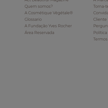
Quem somos?
Torna-t
A Cosmétique Végétale®
Convid
Glossario
Cliente
A Fundação Yves Rocher
Pergun
Área Reservada
Polític
Termos