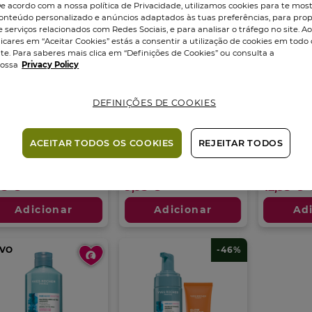
e acordo com a nossa política de Privacidade, utilizamos cookies para te mos
onteúdo personalizado e anúncios adaptados às tuas preferências, para prop
e serviços relacionados com Redes Sociais, e para analisar o tráfego no site. A
licares em “Aceitar Cookies” estás a consentir a utilização de cookies em todo 
ite. Para saberes mais clica em “Definições de Cookies” ou consulta a
ossa
Privacy Policy
DEFINIÇÕES DE COOKIES
re Algue
Pure Algue
Pure Al
nsitive Água
Sensitive Leite...
Sensitive
celar...
Frasco
200
ml
Frasco
150
ACEITAR TODOS OS COOKIES
REJEITAR TODOS
sco
200
ml
5.0
(1)
5.0
2.0
0.0
(0)
em
em
0
95 €
9,95 €
12,95 €
5
5
m
estrelas.
estrelas.
Adicionar
Adicionar
Ad
1
1
trelas.
análise
análise
VO
-46%