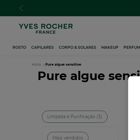
Passar
para
o
conteúdo
principal
ROSTO
CAPILARES
CORPO & SOLARES
MAKEUP
PERFUM
Navegação
Início
Pure algue sensitive
Pure algue sensi
estrutural
Limpeza e Purificação (3)
NO
Mais vendidos