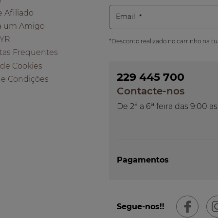
e Afiliado
Email
a um Amigo
 YR
*Desconto realizado no carrinho na t
tas Frequentes
a de Cookies
229 445 700
 e Condições
Contacte-nos
a
a
De 2
a 6
feira das 9:00 as
Pagamentos
Segue-nos!!