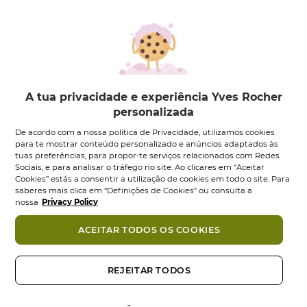
A tua privacidade e experiência Yves Rocher
personalizada
Pure Algue
Summer Skin Duo |
Sensitive Água
Limpa, Apazigua &...
De acordo com a nossa política de Privacidade, utilizamos cookies
Micelar...
para te mostrar conteúdo personalizado e anúncios adaptados às
Conjunto
1
un
tuas preferências, para propor-te serviços relacionados com Redes
Frasco
400
ml
0.0
(0)
Sociais, e para analisar o tráfego no site. Ao clicares em “Aceitar
0.0
Cookies” estás a consentir a utilização de cookies em todo o site. Para
em
4.1
saberes mais clica em “Definições de Cookies” ou consulta a
4.1
(229)
5
em
nossa
Privacy Policy
14,95 €
22,95 €
42,90 €
estrelas.
5
estrelas.
Adicionar
Adicionar
ACEITAR TODOS OS COOKIES
229
análises
-13%
NOVO
NOVO
REJEITAR TODOS