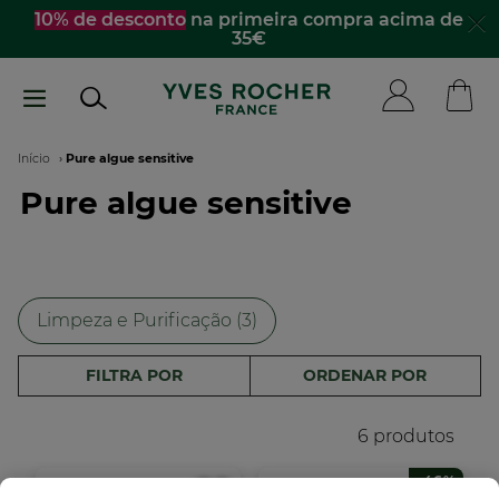
Passar
 de desconto
na primeira compra acima de
☀️
De
35€
para
o
conteúdo
principal
Navegação
Início
Pure algue sensitive
Pure algue sensitive
estrutural
Limpeza e Purificação (3)
FILTRA POR
ORDENAR POR
6 produtos
-46%
NOVO