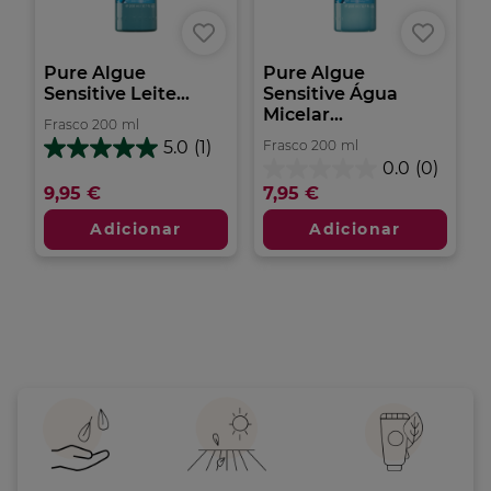
Pure Algue
Pure Algue
Sensitive Leite...
Sensitive Água
Micelar...
Frasco
200
ml
Frasco
200
ml
5.0
(1)
5.0
0.0
(0)
em
0.0
9,95 €
7,95 €
5
em
estrelas.
5
Adicionar
Adicionar
1
estrelas.
análise