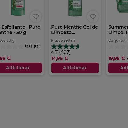
 Esfoliante | Pure
Pure Menthe Gel de
Summer 
nthe - 50 g
Limpeza...
Limpa, Pu
sco
50
g
Frasco
390
ml
Conjunto
1
0.0
(0)
0
0.0
4.7
4.7
(497)
m
em
em
,95 €
14,95 €
19,95 €
5
5
trelas.
estrelas.
estrelas.
Adicionar
Adicionar
Ad
497
análises