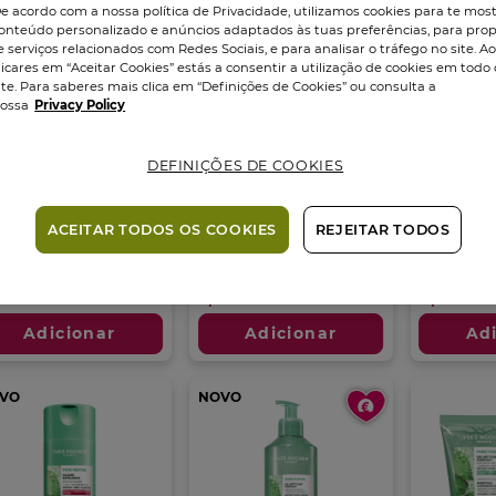
e acordo com a nossa política de Privacidade, utilizamos cookies para te mos
onteúdo personalizado e anúncios adaptados às tuas preferências, para prop
e serviços relacionados com Redes Sociais, e para analisar o tráfego no site. A
licares em “Aceitar Cookies” estás a consentir a utilização de cookies em todo 
ite. Para saberes mais clica em “Definições de Cookies” ou consulta a
ossa
Privacy Policy
DEFINIÇÕES DE COOKIES
re Menthe Água
Pure Menthe Gel de
Pure Me
celar...
Limpeza...
Cleanse
Desincru
sco
400
ml
Tubo
125
ml
ACEITAR TODOS OS COOKIES
REJEITAR TODOS
Tubo
125
m
0.0
(0)
0.0
8
8
(325)
em
4.5
m
,95 €
7,95 €
9,95 €
5
em
estrelas.
5
trelas.
Adicionar
Adicionar
Ad
estrelas.
5
2
álises
análises
VO
NOVO