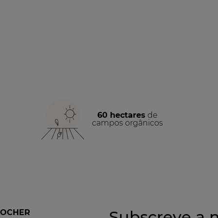
60 hectares
de
campos orgânicos
Subscreve a n
ROCHER