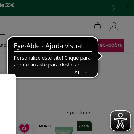
para todo lado​
ARCA
TORNA-TE AFILIADO
ÁREA RESERVADA
PROMOÇÕES
7 produtos
NOVO
-23%