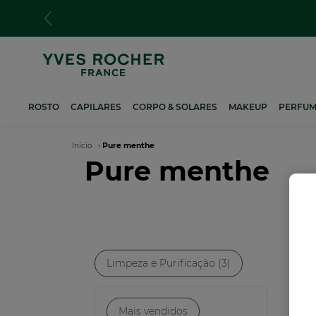
Passar
para
o
conteúdo
principal
ROSTO
CAPILARES
CORPO & SOLARES
MAKEUP
PERFUM
Navegação
Início
Pure menthe
Pure menthe
estrutural
Limpeza e Purificação (3)
NO
Mais vendidos