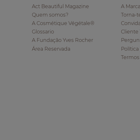
Act Beautiful Magazine
A Marc
Quem somos?
Torna-t
A Cosmétique Végétale®
Convid
Glossario
Cliente
A Fundação Yves Rocher
Pergun
Área Reservada
Polític
Termos