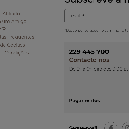
a
e Afiliado
Email
a um Amigo
 YR
*Desconto realizado no carrinho na t
tas Frequentes
a de Cookies
229 445 700
 e Condições
Contacte-nos
a
a
De 2
a 6
feira das 9:00 as
Pagamentos
Segue-nos!!