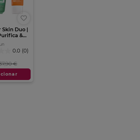
Skin Duo |
rifica &...
un
0.0
(0)
37,90 €
icionar