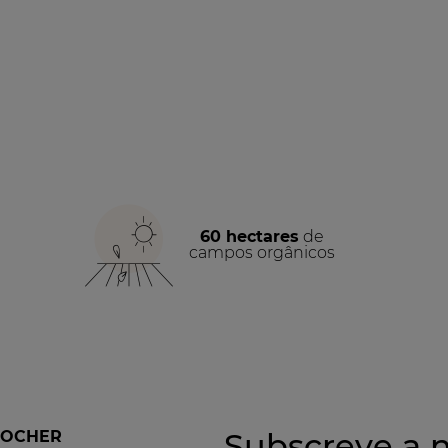
60 hectares
de
campos orgânicos
Subscreve a n
ROCHER