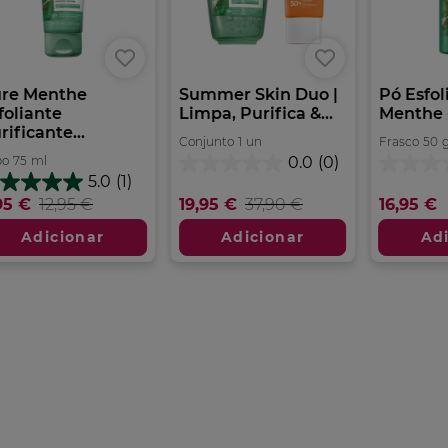
re Menthe
Summer Skin Duo |
Pó Esfol
foliante
Limpa, Purifica &...
Menthe 
rificante...
Conjunto
1
un
Frasco
50
bo
75
ml
0.0
(0)
0.0
0.0
5.0
(1)
em
em
0
95 €
12,95 €
19,95 €
37,90 €
16,95 €
5
5
m
estrelas.
estrelas.
Adicionar
Adicionar
Ad
trelas.
álise