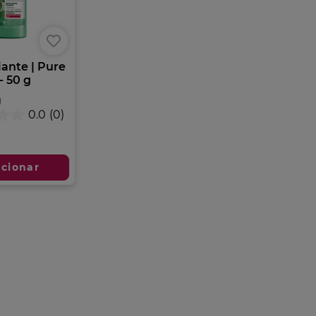
iante | Pure
- 50 g
g
0.0
(0)
icionar