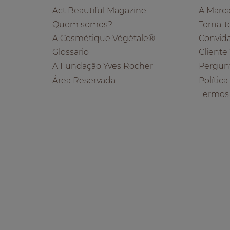
Act Beautiful Magazine
A Marc
Quem somos?
Torna-t
A Cosmétique Végétale®
Convid
Glossario
Cliente
A Fundação Yves Rocher
Pergun
Área Reservada
Polític
Termos