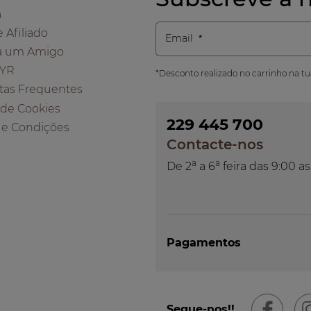
a
e Afiliado
Email
a um Amigo
 YR
*Desconto realizado no carrinho na t
tas Frequentes
a de Cookies
229 445 700
 e Condições
Contacte-nos
a
a
De 2
a 6
feira das 9:00 as
Pagamentos
Segue-nos!!