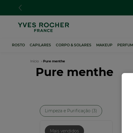
Passar
para
o
conteúdo
principal
ROSTO
CAPILARES
CORPO & SOLARES
MAKEUP
PERFUM
Navegação
Início
Pure menthe
Pure menthe
estrutural
Limpeza e Purificação (3)
NO
Mais vendidos