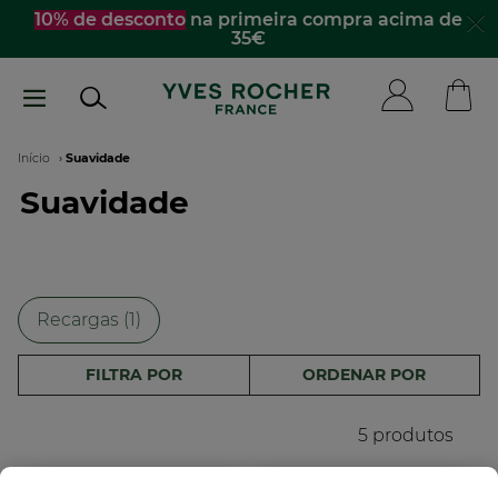
Passar
a acima de
☀️
Descobre os essenciais de verão
p
acompanhar para todo lado​
para
o
conteúdo
principal
Navegação
Início
Suavidade
Suavidade
estrutural
Recargas (1)
FILTRA POR
ORDENAR POR
5 produtos
-38%