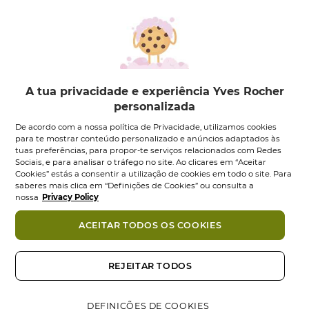
A tua privacidade e experiência Yves Rocher
personalizada
Rotina Suavidade
Suavidade Champô
De acordo com a nossa política de Privacidade, utilizamos cookies
Suave - 300 ml
para te mostrar conteúdo personalizado e anúncios adaptados às
Conjunto
1
un
tuas preferências, para propor-te serviços relacionados com Redes
Frasco
300
ml
0.0
(0)
0.0
Sociais, e para analisar o tráfego no site. Ao clicares em “Aceitar
5.0
(3)
em
5.0
Cookies” estás a consentir a utilização de cookies em todo o site. Para
7,95 €
12,90 €
5,95 €
5
em
saberes mais clica em “Definições de Cookies” ou consulta a
estrelas.
5
nossa
Privacy Policy
Adicionar
Adicionar
estrelas.
3
ACEITAR TODOS OS COOKIES
análises
REJEITAR TODOS
DEFINIÇÕES DE COOKIES