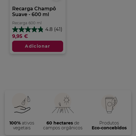
Recarga Champô
Suave - 600 ml
Recarga
600
ml
4.8
(41)
4.8
9,95 €
em
5
Adicionar
estrelas.
41
análises
100%
ativos
60 hectares
de
Produtos
vegetais
campos orgânicos
Eco-concebidos