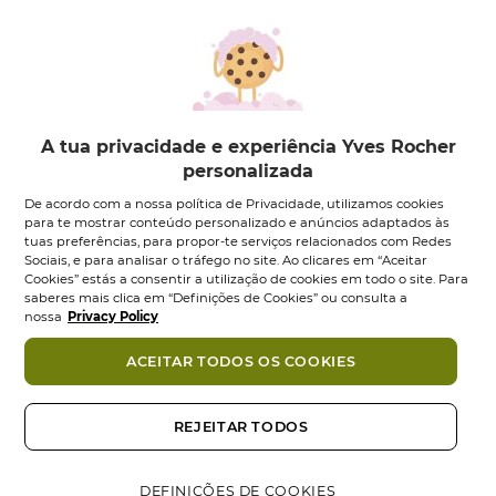
A tua privacidade e experiência Yves Rocher
personalizada
Suavidade Champô
Suavidade
De acordo com a nossa política de Privacidade, utilizamos cookies
Suave - 300 ml
Amaciador Suave -
para te mostrar conteúdo personalizado e anúncios adaptados às
200 ml
tuas preferências, para propor-te serviços relacionados com Redes
Frasco
300
ml
Sociais, e para analisar o tráfego no site. Ao clicares em “Aceitar
Frasco
200
ml
5.0
(3)
5.0
Cookies” estás a consentir a utilização de cookies em todo o site. Para
0.0
(0)
em
0.0
saberes mais clica em “Definições de Cookies” ou consulta a
5,95 €
6,95 €
5
em
nossa
Privacy Policy
estrelas.
5
Adicionar
Adicionar
3
estrelas.
ACEITAR TODOS OS COOKIES
análises
-38%
NOVO
REJEITAR TODOS
DEFINIÇÕES DE COOKIES