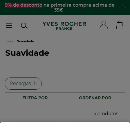
Passar
☀️
Descobre os essenciais de verão
para te
acompanhar para todo lado​
para
o
conteúdo
principal
Navegação
Início
Suavidade
Suavidade
estrutural
Recargas (1)
FILTRA POR
ORDENAR POR
5 produtos