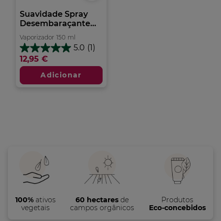
Suavidade Spray
Desembaraçante...
Vaporizador
150
ml
5.0
(1)
5.0
12,95 €
em
5
Adicionar
estrelas.
1
análise
100%
ativos
60 hectares
de
Produtos
vegetais
campos orgânicos
Eco-concebidos