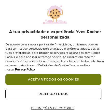
A tua privacidade e experiência Yves Rocher
personalizada
Suavidade Spray
Suavidade Champô
De acordo com a nossa política de Privacidade, utilizamos cookies
Desembaraçante...
Suave - 300 ml
para te mostrar conteúdo personalizado e anúncios adaptados às
tuas preferências, para propor-te serviços relacionados com Redes
Vaporizador
150
ml
Frasco
300
ml
Sociais, e para analisar o tráfego no site. Ao clicares em “Aceitar
5.0
(1)
5.0
(3)
5.0
5.0
Cookies” estás a consentir a utilização de cookies em todo o site. Para
12,95 €
5,95 €
em
em
saberes mais clica em “Definições de Cookies” ou consulta a
nossa
Privacy Policy
5
5
Adicionar
Adicionar
estrelas.
estrelas.
1
3
ACEITAR TODOS OS COOKIES
análise
análises
NOVO
REJEITAR TODOS
DEFINIÇÕES DE COOKIES