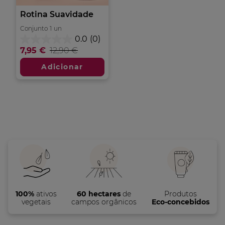
Rotina Suavidade
Conjunto
1
un
0.0
(0)
0.0
7,95 €
12,90 €
em
5
Adicionar
estrelas.
100%
ativos
60 hectares
de
Produtos
vegetais
campos orgânicos
Eco-concebidos