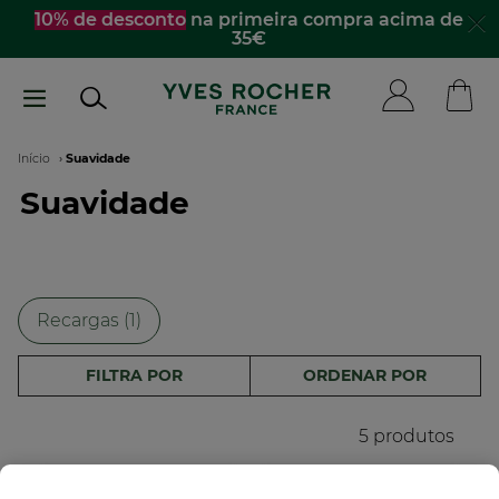
Passar
10% de desconto
na primeira compra acima de
35€
para
o
conteúdo
principal
Navegação
Início
Suavidade
Suavidade
estrutural
Recargas (1)
FILTRA POR
ORDENAR POR
5 produtos