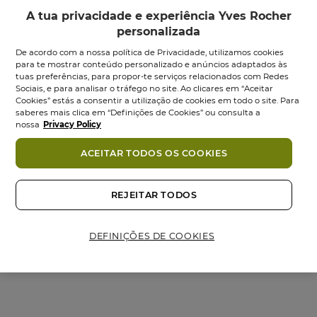
A tua privacidade e experiência Yves Rocher
personalizada
De acordo com a nossa política de Privacidade, utilizamos cookies
para te mostrar conteúdo personalizado e anúncios adaptados às
tuas preferências, para propor-te serviços relacionados com Redes
Sociais, e para analisar o tráfego no site. Ao clicares em “Aceitar
Cookies” estás a consentir a utilização de cookies em todo o site. Para
saberes mais clica em “Definições de Cookies” ou consulta a
Volume Champô
Volume Amaciador
nossa
Privacy Policy
Texturizante
Texturizante...
Volume...
ACEITAR TODOS OS COOKIES
Frasco
200
ml
Frasco
300
ml
0.0
(0)
0.0
0.0
(0)
em
0.0
REJEITAR TODOS
5,95 €
6,95 €
5
em
estrelas.
5
Adicionar
Adicionar
estrelas.
DEFINIÇÕES DE COOKIES