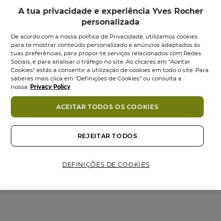
A tua privacidade e experiência Yves Rocher
personalizada
De acordo com a nossa política de Privacidade, utilizamos cookies
para te mostrar conteúdo personalizado e anúncios adaptados às
tuas preferências, para propor-te serviços relacionados com Redes
Sociais, e para analisar o tráfego no site. Ao clicares em “Aceitar
Cookies” estás a consentir a utilização de cookies em todo o site. Para
saberes mais clica em “Definições de Cookies” ou consulta a
Volume Champô
Volume Amaciador
nossa
Privacy Policy
Texturizante
Texturizante...
Volume...
ACEITAR TODOS OS COOKIES
Frasco
200
ml
Frasco
300
ml
0.0
(0)
0.0
0.0
(0)
em
0.0
REJEITAR TODOS
5,95 €
6,95 €
5
em
estrelas.
5
Adicionar
Adicionar
estrelas.
DEFINIÇÕES DE COOKIES