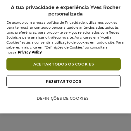
A tua privacidade e experiência Yves Rocher
personalizada
De acordo com a nossa política de Privacidade, utilizamos cookies
para te mostrar conteúdo personalizado e anúncios adaptados às
tuas preferências, para propor-te serviços relacionados com Redes
Sociais, e para analisar o tráfego no site. Ao clicares em “Aceitar
Cookies” estás a consentir a utilização de cookies em todo o site. Para
saberes mais clica em “Definições de Cookies” ou consulta a
Leite de Corpo
Gel Duche
nossa
Privacy Policy
Perfumado Comme
Perfumado Comme
Une...
Une...
ACEITAR TODOS OS COOKIES
Frasco
200
ml
Frasco
200
ml
4.6
4.8
4.6
(407)
4.8
(177)
REJEITAR TODOS
em
em
9,95 €
16,95 €
7,95 €
12,95 €
5
5
estrelas.
estrelas.
Adicionar
Adicionar
DEFINIÇÕES DE COOKIES
407
177
análises
análises