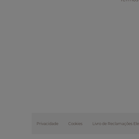
Privacidade
Cookies
Livro de Reclamações Ele
Footer