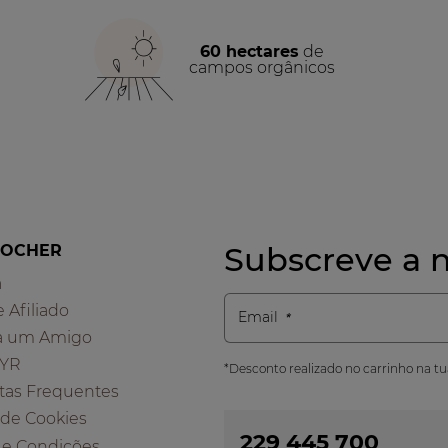
60 hectares
de
campos orgânicos
Subscreve a n
ROCHER
a
e Afiliado
Email
a um Amigo
 YR
*Desconto realizado no carrinho na t
tas Frequentes
a de Cookies
229 445 700
 e Condições