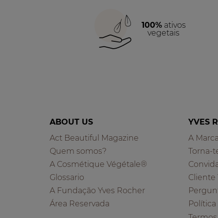
100%
ativos
vegetais
ABOUT US
YVES 
Act Beautiful Magazine
A Marc
Quem somos?
Torna-t
A Cosmétique Végétale®
Convid
Glossario
Cliente
A Fundação Yves Rocher
Pergun
Área Reservada
Polític
Termos