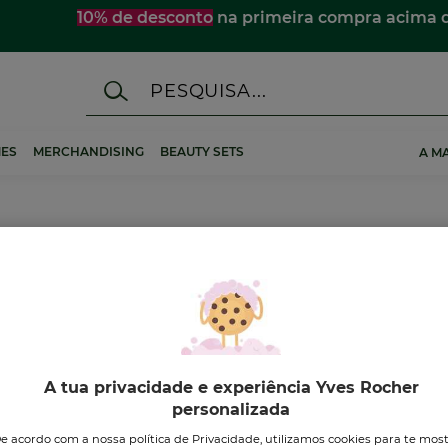
☀️
ES
MERCHANDISING
BEAUTY SETS
A M
idados de Corpo Perfu
A tua privacidade e experiência Yves Rocher
personalizada
-38%
-41%
e acordo com a nossa política de Privacidade, utilizamos cookies para te mos