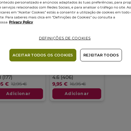
onteúdo personalizado e anúncios adaptados às tuas preferências, para prop
e serviços relacionados com Redes Sociais, e para analisar o tráfego no site. A
licares em “Aceitar Cookies” estás a consentir a utilização de cookies em todo 
ite. Para saberes mais clica em “Definições de Cookies” ou consulta a
ossa
Privacy Policy
DEFINIÇÕES DE COOKIES
l Duche
Leite de Corpo
erfumado Comme
Perfumado Comme
ACEITAR TODOS OS COOKIES
REJEITAR TODOS
e...
Une...
sco
200
ml
Frasco
200
ml
8
4.6
8
(177)
4.6
(406)
m
em
95 €
12,95 €
9,95 €
16,95 €
5
trelas.
estrelas.
Adicionar
Adicionar
7
406
álises
análises