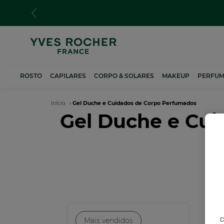
Passar
e 35€
para
o
conteúdo
principal
ROSTO
CAPILARES
CORPO & SOLARES
MAKEUP
PERFUM
Navegação
Início
Gel Duche e Cuidados de Corpo Perfumados
Gel Duche e Cu
estrutural
Mais vendidos
D