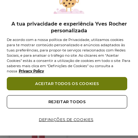
A tua privacidade e experiência Yves Rocher
personalizada
De acordo com a nossa política de Privacidade, utilizamos cookies
para te mostrar conteúdo personalizado e anúncios adaptados às
tuas preferências, para propor-te serviços relacionados com Redes
Rouge Elixir Lápis
Rouge Elixir Gloss
Sociais, e para analisar o tráfego no site. Ao clicares em “Aceitar
Gloss Nutritivo
Cookies” estás a consentir a utilização de cookies em todo o site. Para
Batom
7
ml
•
11 tons
saberes mais clica em “Definições de Cookies” ou consulta a
Lápis
2
g
•
3 tons
4.5
(65)
4.5
nossa
Privacy Policy
em
4.2
4.2
(137)
5
ACEITAR TODOS OS COOKIES
em
13,95 €
14,95 €
estrelas.
5
65
estrelas.
Escolher cor
Escolher cor
análises
137
REJEITAR TODOS
análises
DEFINIÇÕES DE COOKIES