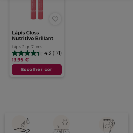
Lápis Gloss
Nutritivo Brillant
Lápis
2
gr
•
7 tons
4.3
(171)
4.3
13,95 €
em
5
Escolher cor
estrelas.
171
análises