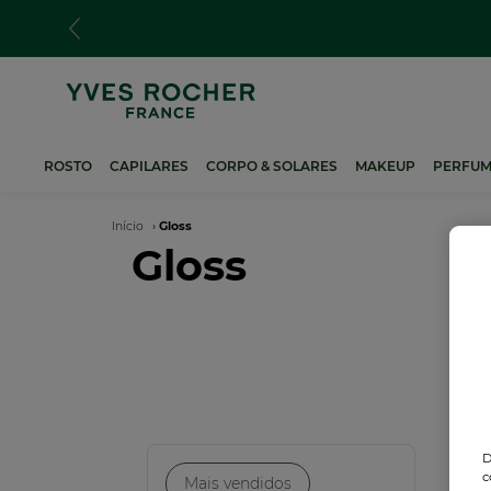
Passar
para
o
conteúdo
principal
ROSTO
CAPILARES
CORPO & SOLARES
MAKEUP
PERFUM
Navegação
Início
Gloss
Gloss
estrutural
D
c
Mais vendidos