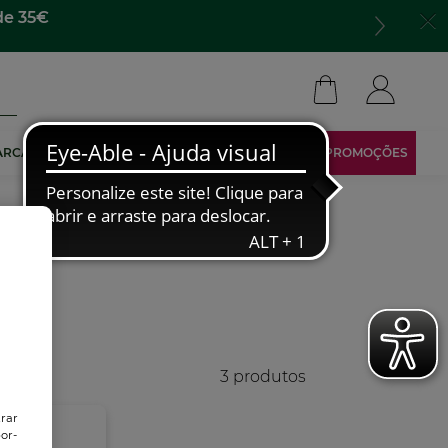
de 35€
ARCA
TORNA-TE AFILIADO
ÁREA RESERVADA
PROMOÇÕES
3 produtos
trar
or-