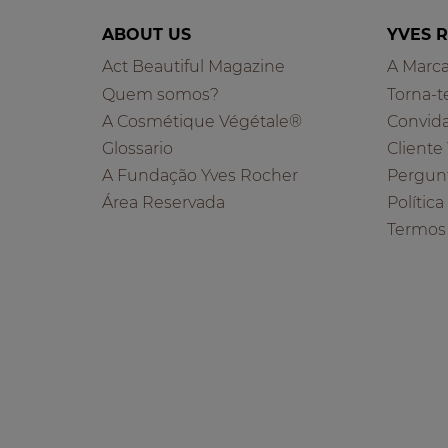
ABOUT US
YVES 
Act Beautiful Magazine
A Marc
Quem somos?
Torna-t
A Cosmétique Végétale®
Convid
Glossario
Cliente
A Fundação Yves Rocher
Pergun
Área Reservada
Polític
Termos