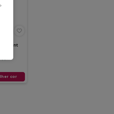
o
o
oss
o Brillant
7 tons
lher cor