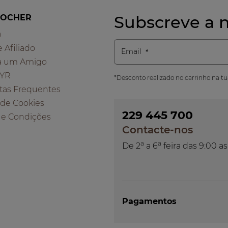
Subscreve a n
ROCHER
a
e Afiliado
Email
a um Amigo
 YR
*Desconto realizado no carrinho na t
tas Frequentes
a de Cookies
229 445 700
 e Condições
Contacte-nos
a
a
De 2
a 6
feira das 9:00 as
Pagamentos