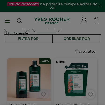
Passar
10% de desconto
na primeira compra acima de
35€
para
o
conteúdo
principal
Sólidos (1)
Recargas (1)
Navegação
Início
Categorias
FILTRA POR
ORDENAR POR
estrutural
7 produtos
-38%
NOVO