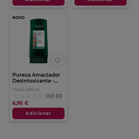
2
estrelas.
análises
3
análises
NOVO
Pureza Amaciador
Desintoxicante -...
Frasco
200
ml
0.0
(0)
0.0
6,95 €
em
5
Adicionar
estrelas.