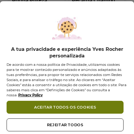
Rotina Pureza
Recarga Champô
Desintoxicante -...
Conjunto
1
un
Recarga
600
ml
0.0
(0)
0.0
4.8
(41)
em
4.8
7,95 €
12,90 €
9,95 €
5
em
estrelas.
5
Adicionar
Adicionar
estrelas.
41
A tua privacidade e experiência Yves Rocher
análises
NOVO
personalizada
De acordo com a nossa política de Privacidade, utilizamos cookies
para te mostrar conteúdo personalizado e anúncios adaptados às
tuas preferências, para propor-te serviços relacionados com Redes
Sociais, e para analisar o tráfego no site. Ao clicares em “Aceitar
Cookies” estás a consentir a utilização de cookies em todo o site. Para
saberes mais clica em “Definições de Cookies” ou consulta a
nossa
Privacy Policy
ACEITAR TODOS OS COOKIES
Champô Sólido
Pureza Champô
Pureza
Seco
Desintoxicante...
Sabonete
60
gr
REJEITAR TODOS
Aerossol
150
ml
4.0
(2)
4.0