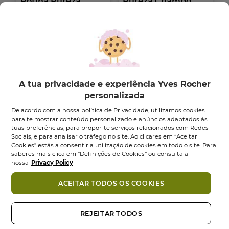
Rotina Pureza
Pureza Champô
Seco
Conjunto
1
un
Desintoxicante...
0.0
(0)
0.0
Aerossol
150
ml
em
5.0
(1)
5
5.0
7,95 €
12,90 €
14,95 €
estrelas.
em
5
Adicionar
Adicionar
estrelas.
A tua privacidade e experiência Yves Rocher
1
personalizada
análise
NOVO
NOVO
De acordo com a nossa política de Privacidade, utilizamos cookies
para te mostrar conteúdo personalizado e anúncios adaptados às
tuas preferências, para propor-te serviços relacionados com Redes
Sociais, e para analisar o tráfego no site. Ao clicares em “Aceitar
Cookies” estás a consentir a utilização de cookies em todo o site. Para
saberes mais clica em “Definições de Cookies” ou consulta a
nossa
Privacy Policy
ACEITAR TODOS OS COOKIES
Pureza Máscara
Pureza Champô
Esfoliante Couro...
Desintoxicante -
REJEITAR TODOS
300...
Tubo
200
ml