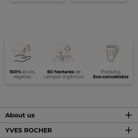
7
13
análises
análises
100%
ativos
60 hectares
de
Produtos
vegetais
campos orgânicos
Eco-concebidos
About us
YVES ROCHER