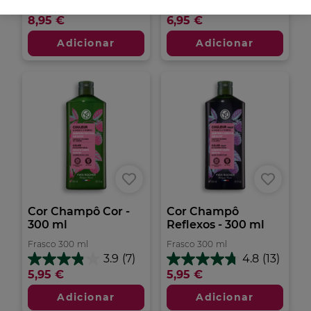
4.5
(6)
4.7
(3)
4.5
4.7
8,95 €
6,95 €
em
em
5
5
Adicionar
Adicionar
estrelas.
estrelas.
6
3
análises
análises
Cor Champô Cor -
Cor Champô
300 ml
Reflexos - 300 ml
Frasco
300
ml
Frasco
300
ml
3.9
(7)
4.8
(13)
3.9
4.8
5,95 €
5,95 €
em
em
5
5
Adicionar
Adicionar
estrelas.
estrelas.