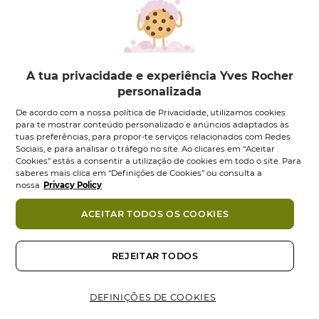
Cor Vinagre de
Champô Sólido
Brilho - 150 ml
Brilho
Frasco
150
ml
Sabonete
60
g
4.9
(8)
4.6
(8)
4.9
4.6
12,95 €
9,95 €
em
em
A tua privacidade e experiência Yves Rocher
5
5
Adicionar
Adicionar
personalizada
estrelas.
estrelas.
8
8
De acordo com a nossa política de Privacidade, utilizamos cookies
análises
análises
para te mostrar conteúdo personalizado e anúncios adaptados às
tuas preferências, para propor-te serviços relacionados com Redes
Sociais, e para analisar o tráfego no site. Ao clicares em “Aceitar
Cookies” estás a consentir a utilização de cookies em todo o site. Para
saberes mais clica em “Definições de Cookies” ou consulta a
nossa
Privacy Policy
ACEITAR TODOS OS COOKIES
REJEITAR TODOS
Cor Máscara
Cor Amaciador
Protetora de Brilho
Protetor de Brilho
-...
-...
DEFINIÇÕES DE COOKIES
Tubo
200
ml
Frasco
200
ml