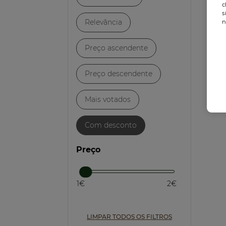
c
s
Relevância
n
Preço ascendente
Preço descendente
Mais votados
Com desconto
Preço
1€
2€
LIMPAR TODOS OS FILTROS