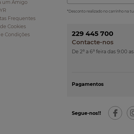
a um Amigo
 YR
*Desconto realizado no carrinho na t
tas Frequentes
a de Cookies
229 445 700
 e Condições
Contacte-nos
a
a
De 2
a 6
feira das 9:00 as
Pagamentos
Segue-nos!!