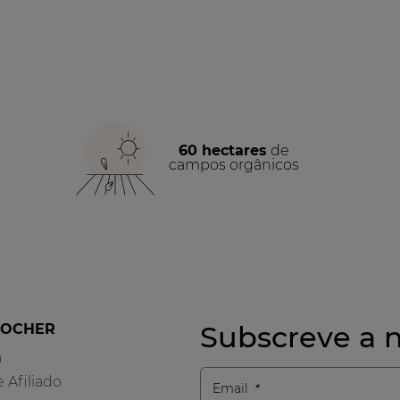
60 hectares
de
campos orgânicos
Subscreve a n
ROCHER
a
e Afiliado
Email