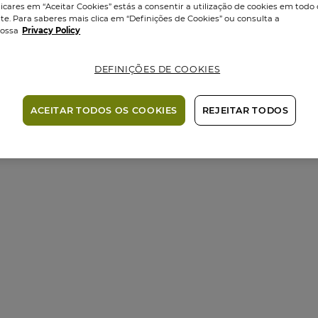
licares em “Aceitar Cookies” estás a consentir a utilização de cookies em todo 
ite. Para saberes mais clica em “Definições de Cookies” ou consulta a
ossa
Privacy Policy
DEFINIÇÕES DE COOKIES
ACEITAR TODOS OS COOKIES
REJEITAR TODOS