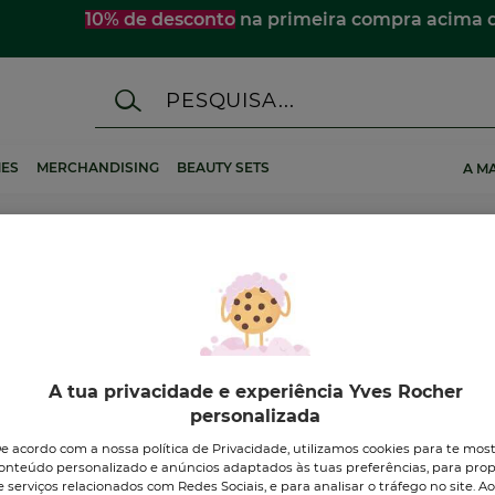
10% de desconto
na primeira compra acima 
ES
MERCHANDISING
BEAUTY SETS
A M
A tua privacidade e experiência Yves Rocher
personalizada
nhum resultado encontrado
e acordo com a nossa política de Privacidade, utilizamos cookies para te mos
onteúdo personalizado e anúncios adaptados às tuas preferências, para prop
e serviços relacionados com Redes Sociais, e para analisar o tráfego no site. A