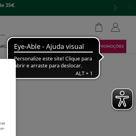
de 35€
ARCA
TORNA-TE AFILIADO
ÁREA RESERVADA
PROMOÇÕES
trar
or-
o