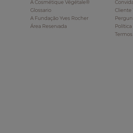
A Cosmétique Végétale®
Convid
Glossario
Cliente
A Fundação Yves Rocher
Pergun
Área Reservada
Polític
Termos