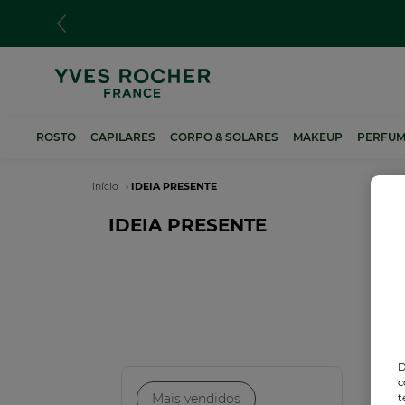
Passar
para
o
conteúdo
principal
ROSTO
CAPILARES
CORPO & SOLARES
MAKEUP
PERFUM
Navegação
Início
IDEIA PRESENTE
estrutural
IDEIA PRESENTE
Ne
D
c
Mais vendidos
t