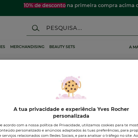
10% de desconto
na primeira compra acima 
ES
MERCHANDISING
BEAUTY SETS
A M
A tua privacidade e experiência Yves Rocher
personalizada
nhum resultado encontrado
e acordo com a nossa política de Privacidade, utilizamos cookies para te mos
onteúdo personalizado e anúncios adaptados às tuas preferências, para prop
e serviços relacionados com Redes Sociais, e para analisar o tráfego no site. A