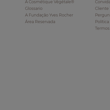
A Cosmétique Végétale®
Convid
Glossario
Cliente
A Fundação Yves Rocher
Pergun
Área Reservada
Polític
Termos