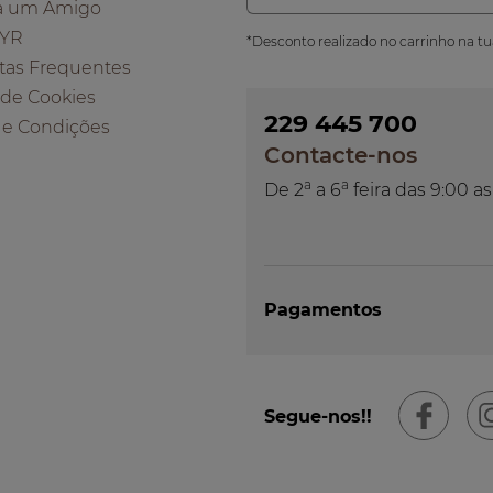
a um Amigo
 YR
*Desconto realizado no carrinho na t
tas Frequentes
a de Cookies
229 445 700
 e Condições
Contacte-nos
a
a
De 2
a 6
feira das 9:00 as
Pagamentos
Segue-nos!!