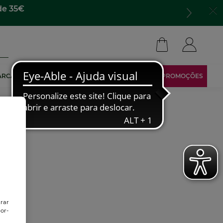
de 35€
ARCA
TORNA-TE AFILIADO
ÁREA RESERVADA
PROMOÇÕES
trar
or-
o