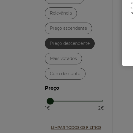
c
s
Relevância
n
Preço ascendente
Preço descendente
Mais votados
Com desconto
Preço
1€
2€
LIMPAR TODOS OS FILTROS