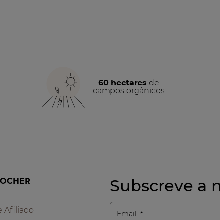
60 hectares
de
campos orgânicos
Subscreve a n
ROCHER
a
e Afiliado
Email