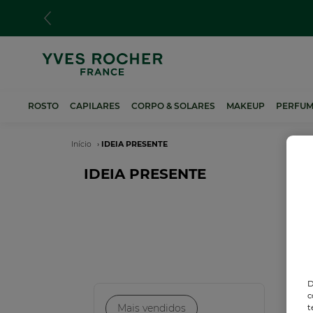
Passar
para
o
conteúdo
principal
ROSTO
CAPILARES
CORPO & SOLARES
MAKEUP
PERFUM
Navegação
Início
IDEIA PRESENTE
estrutural
IDEIA PRESENTE
Ne
D
c
Mais vendidos
t