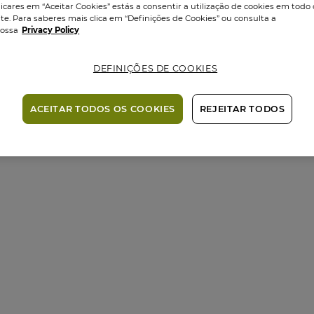
licares em “Aceitar Cookies” estás a consentir a utilização de cookies em todo 
ite. Para saberes mais clica em “Definições de Cookies” ou consulta a
ossa
Privacy Policy
DEFINIÇÕES DE COOKIES
ACEITAR TODOS OS COOKIES
REJEITAR TODOS