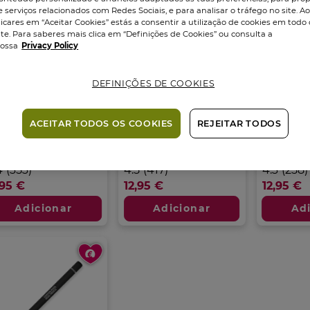
e serviços relacionados com Redes Sociais, e para analisar o tráfego no site. A
licares em “Aceitar Cookies” estás a consentir a utilização de cookies em todo 
ite. Para saberes mais clica em “Definições de Cookies” ou consulta a
ossa
Privacy Policy
DEFINIÇÕES DE COOKIES
pis de Olhos à
Lápis de Olhos à
Lápis de
ova de Água |...
Prova de Água |...
Prova de
ACEITAR TODOS OS COOKIES
REJEITAR TODOS
is
0
g
Lápis
0
g
Lápis
0
g
4
4.5
4.3
4
(353)
4.5
(417)
4.3
(258)
m
em
em
,95 €
12,95 €
12,95 €
5
5
trelas.
estrelas.
estrelas.
Adicionar
Adicionar
Ad
3
417
258
álises
análises
análises