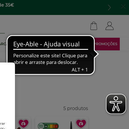
para todo lado​
ARCA
TORNA-TE AFILIADO
ÁREA RESERVADA
PROMOÇÕES
5 produtos
trar
or-