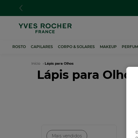
Passar
para
o
conteúdo
principal
ROSTO
CAPILARES
CORPO & SOLARES
MAKEUP
PERFUM
Navegação
Início
Lápis para Olhos
Lápis para Olhos
estrutural
D
Mais vendidos
c