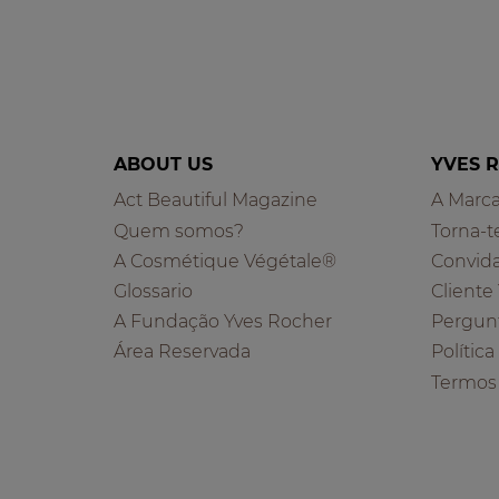
ABOUT US
YVES 
Act Beautiful Magazine
A Marc
Quem somos?
Torna-t
A Cosmétique Végétale®
Convid
Glossario
Cliente
A Fundação Yves Rocher
Pergun
Área Reservada
Polític
Termos