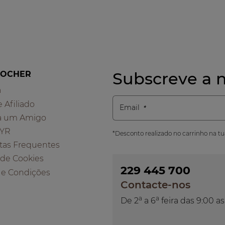
Subscreve a n
ROCHER
a
e Afiliado
Email
a um Amigo
 YR
*Desconto realizado no carrinho na t
tas Frequentes
a de Cookies
229 445 700
 e Condições
Contacte-nos
a
a
De 2
a 6
feira das 9:00 as