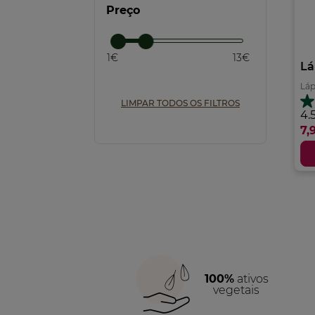
Preço
1€
13€
Lá
Láp
LIMPAR TODOS OS FILTROS
4.
4.
e
7,
5
es
64
an
100%
ativos
vegetais