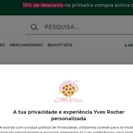
☀️
Descobre os essenciais de verão
para te acompanhar 
ES
MERCHANDISING
BEAUTY SETS
A M
A tua privacidade e experiência Yves Rocher
personalizada
e acordo com a nossa política de Privacidade, utilizamos cookies para te mos
onteúdo personalizado e anúncios adaptados às tuas preferências, para prop