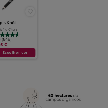
pis Khôl
is
1
g
•
7 tons
5
5
(649)
m
95 €
trelas.
Escolher cor
9
álises
60 hectares
de
campos orgânicos