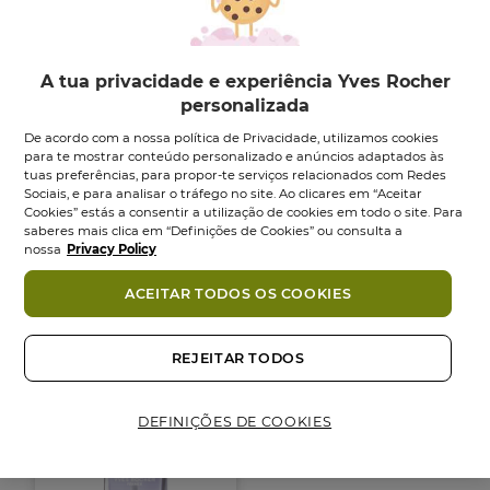
A tua privacidade e experiência Yves Rocher
personalizada
De acordo com a nossa política de Privacidade, utilizamos cookies
para te mostrar conteúdo personalizado e anúncios adaptados às
tuas preferências, para propor-te serviços relacionados com Redes
Top Coat Efeito Gel
Óleo para Cutículas
Sociais, e para analisar o tráfego no site. Ao clicares em “Aceitar
Laque Botanique...
Laque...
Cookies” estás a consentir a utilização de cookies em todo o site. Para
saberes mais clica em “Definições de Cookies” ou consulta a
Frasco
6
ml
Frasco
6
ml
nossa
Privacy Policy
4.5
(51)
4.9
(15)
4.5
4.9
11,95 €
11,95 €
em
em
ACEITAR TODOS OS COOKIES
5
5
Adicionar
Adicionar
estrelas.
estrelas.
51
15
REJEITAR TODOS
análises
análises
NOVO
DEFINIÇÕES DE COOKIES