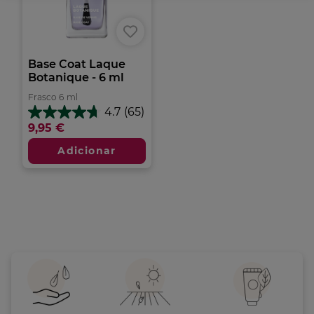
Base Coat Laque
Botanique - 6 ml
Frasco
6
ml
4.7
(65)
4.7
9,95 €
em
5
Adicionar
estrelas.
65
análises