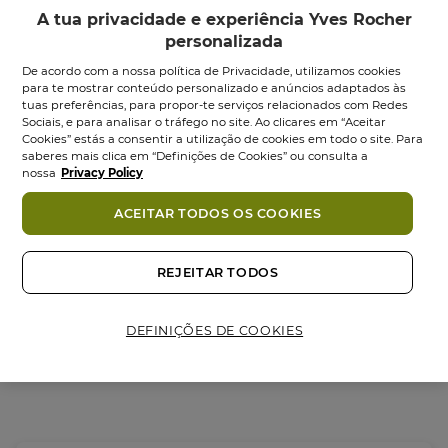
A tua privacidade e experiência Yves Rocher
personalizada
De acordo com a nossa política de Privacidade, utilizamos cookies
para te mostrar conteúdo personalizado e anúncios adaptados às
tuas preferências, para propor-te serviços relacionados com Redes
Sociais, e para analisar o tráfego no site. Ao clicares em “Aceitar
Cookies” estás a consentir a utilização de cookies em todo o site. Para
saberes mais clica em “Definições de Cookies” ou consulta a
Óleo de Duche
Óleo de Corpo
nossa
Privacy Policy
Ultra-Nutritivo
Frasco
200
ml
ACEITAR TODOS OS COOKIES
Frasco
100
ml
4.8
4.8
(43)
4.8
(437)
4.8
em
7,95 €
9,95 €
17,95 €
em
REJEITAR TODOS
5
5
estrelas.
Adicionar
Adicionar
estrelas.
437
43
análises
DEFINIÇÕES DE COOKIES
análises